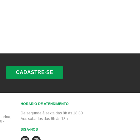
CADASTRE-SE
HORÁRIO DE ATENDIMENTO
De segunda à sexta das 8h às 18:30
tarina,
Aos sábados das 9h às 13h
0 -
SIGA-NOS