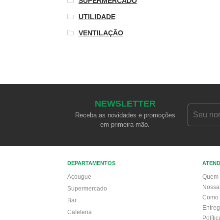
SUPERMERCADO
UTILIDADE
VENTILAÇÃO
NEWSLETTER
Receba as novidades e promoções
em primeira mão.
DEPARTAMENTOS
ATEN
Açougue
Quem 
Nossa
Supermercado
Como 
Bar
Entre
Cafeteria
Políti