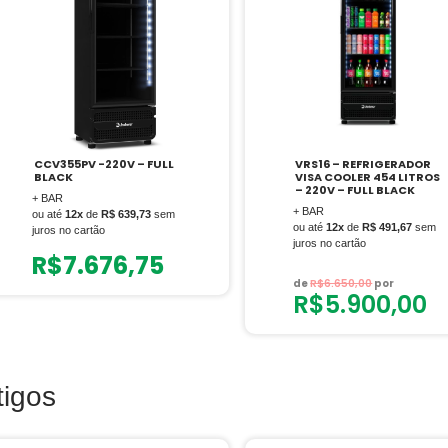
CCV355PV -220V – FULL
VRS16 – REFRIGERADOR
BLACK
VISA COOLER 454 LITROS
– 220V – FULL BLACK
+ BAR
+ BAR
ou até
12x
de
R$ 639,73
sem
ou até
12x
de
R$ 491,67
sem
juros no cartão
juros no cartão
R$
7.676,75
de
R$
6.650,00
por
R$
5.900,00
tigos