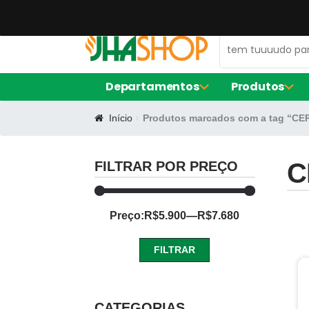
47 99672-0106
contato@jhaequipamentos.com.br
Departamentos
Produtos
Início
Produtos marcados com a tag “C
AMACIADOR DE CARNE
FORNO ELÉ
EXPOSITOR DE AÇOUGUE
FRITADORE
LIQUIDIFIC
C
FILTRAR POR PREÇO
MÁQUINA D
BALCÃO DE SERVIÇO
Preço:
R$5.900
—
R$7.680
FORMA DE S
CERVEJEIRA
FORMA RE
FORMINHAS
FILTRAR
FORNO TU
CAFETEIRAS
Preço
Preço
mínimo
máximo
CATEGORIAS