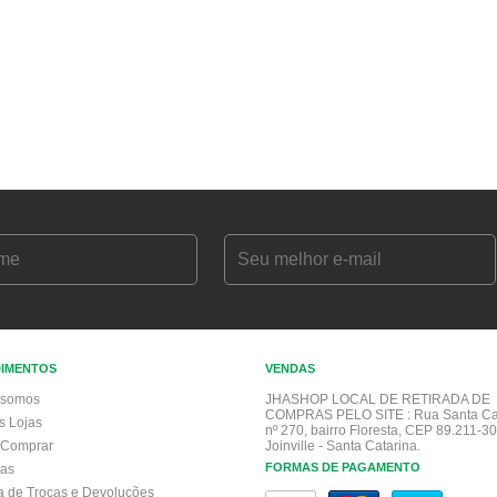
DIMENTOS
VENDAS
somos
JHASHOP LOCAL DE RETIRADA DE
COMPRAS PELO SITE :
Rua Santa Ca
s Lojas
nº 270, bairro Floresta, CEP 89.211-30
Comprar
Joinville - Santa Catarina.
FORMAS DE PAGAMENTO
gas
ca de Trocas e Devoluções