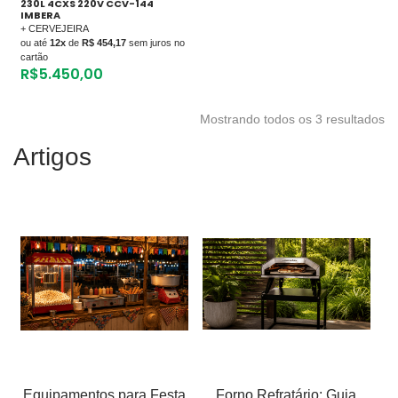
230L 4CXS 220V CCV-144
IMBERA
+ CERVEJEIRA
ou até
12x
de
R$ 454,17
sem juros no
cartão
R$
5.450,00
Mostrando todos os 3 resultados
Artigos
Equipamentos para Festa
Forno Refratário: Guia