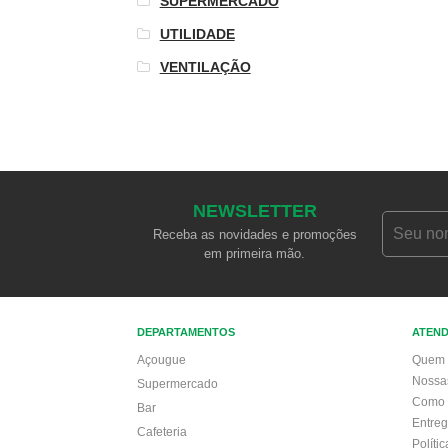
SUPERMERCADO
UTILIDADE
VENTILAÇÃO
NEWSLETTER
Receba as novidades e promoções
em primeira mão.
DEPARTAMENTOS
ATEN
Açougue
Quem 
Nossa
Supermercado
Como 
Bar
Entre
Cafeteria
Políti