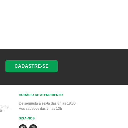
CADASTRE-SE
HORÁRIO DE ATENDIMENTO
De segunda à sexta das 8h às 18:30
tarina,
Aos sábados das 9h às 13h
0 -
SIGA-NOS