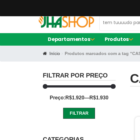
47 99672-0106
contato@jhaequipamentos.com.br
Departamentos
Produtos
Início
Produtos marcados com a tag “C
AMACIADOR DE CARNE
FORNO ELÉ
EXPOSITOR DE AÇOUGUE
FRITADORE
LIQUIDIFIC
C
FILTRAR POR PREÇO
MÁQUINA D
BALCÃO DE SERVIÇO
Preço:
R$1.920
—
R$1.930
FORMA DE S
CERVEJEIRA
FORMA RE
FORMINHAS
FILTRAR
FORNO TU
CAFETEIRAS
Preço
Preço
mínimo
máximo
CATEGORIAS