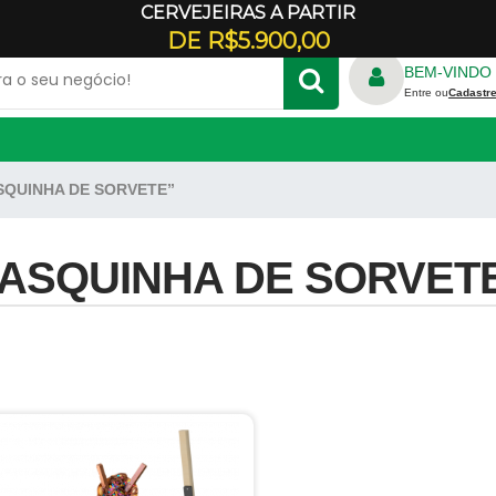
CERVEJEIRAS A PARTIR
Veja onde estamos
DE R$5.900,00
BEM-VINDO 
Entre ou
Cadastre
ASQUINHA DE SORVETE”
TRICO
FORNO REFRATÁRIO
S
RALADOR DE QUEIJO
ADORES
ASQUINHA DE SORVET
E CREPE
GELADEIRA COMERCIAL
PANELA DE ARROZ
ILICONE
PANELA DE FERRO
DONDA
REFRESQUEIRA
RBO