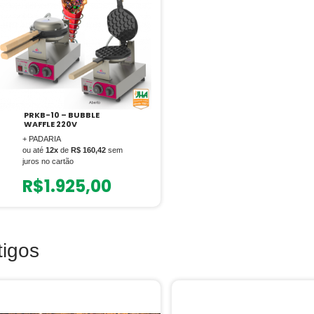
PRKB-10 – BUBBLE
WAFFLE 220V
+ PADARIA
ou até
12x
de
R$ 160,42
sem
juros no cartão
R$
1.925,00
tigos