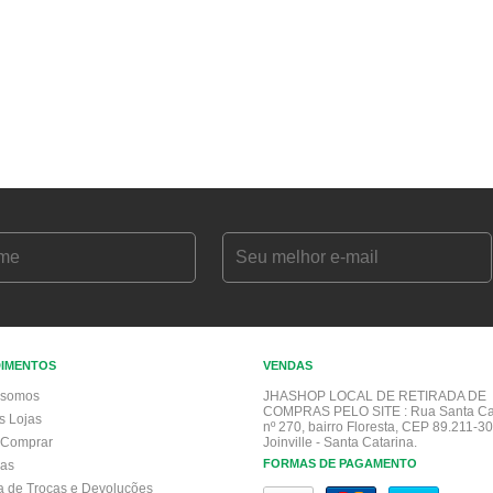
DIMENTOS
VENDAS
somos
JHASHOP LOCAL DE RETIRADA DE
COMPRAS PELO SITE :
Rua Santa Ca
s Lojas
nº 270, bairro Floresta, CEP 89.211-30
Comprar
Joinville - Santa Catarina.
FORMAS DE PAGAMENTO
gas
ca de Trocas e Devoluções