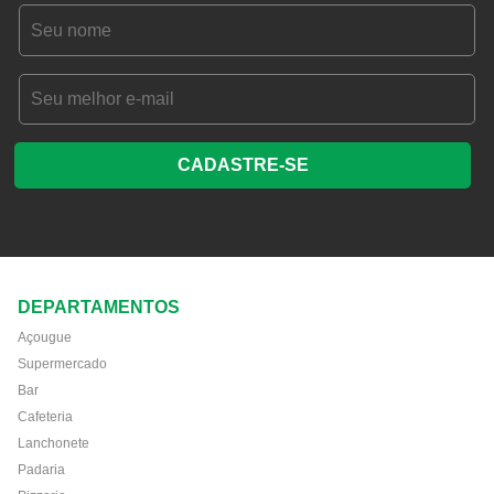
CADASTRE-SE
DEPARTAMENTOS
Açougue
Supermercado
Bar
Cafeteria
Lanchonete
Padaria