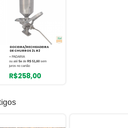
DOCEIRA/RECHEADEIRA
DE CHURROS 2L R2
+ PADARIA
ou até
5x
de
R$ 51,60
sem
juros no cartão
R$
258,00
tigos