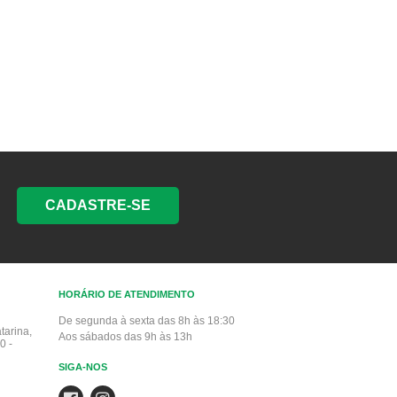
CADASTRE-SE
HORÁRIO DE ATENDIMENTO
De segunda à sexta das 8h às 18:30
tarina,
Aos sábados das 9h às 13h
0 -
SIGA-NOS