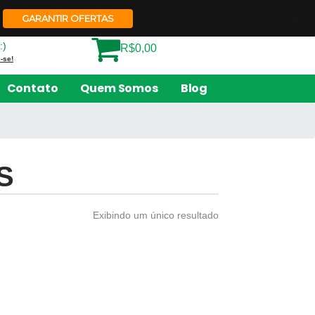
Quem Somos
Contato
GARANTIR OFERTAS
:)
R$0,00
-se!
Contato
Quem Somos
Blog
S
Exibindo um único resultado