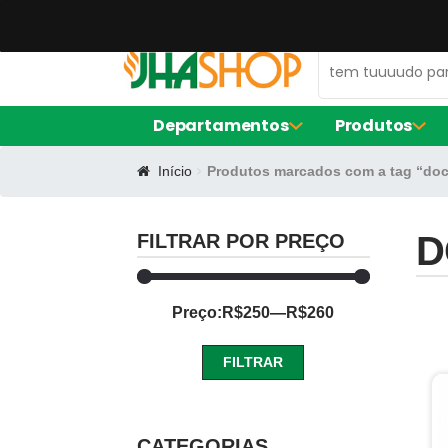
47 99672-0106
contato@jhaequipamentos.com.br
Departamentos
Produtos
Início
Produtos marcados com a tag “doce
AMACIADOR DE CARNE
FORNO ELÉ
EXPOSITOR DE AÇOUGUE
FRITADORE
LIQUIDIFIC
D
FILTRAR POR PREÇO
MÁQUINA D
BALCÃO DE SERVIÇO
Preço:
R$250
—
R$260
FORMA DE S
CERVEJEIRA
FORMA RE
FORMINHAS
FILTRAR
FORNO TU
CAFETEIRAS
Preço
Preço
mínimo
máximo
CATEGORIAS