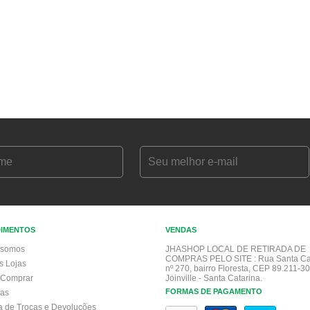
DIMENTOS
VENDAS
somos
JHASHOP LOCAL DE RETIRADA DE
COMPRAS PELO SITE :
Rua Santa Ca
s Lojas
nº 270, bairro Floresta, CEP 89.211-30
Comprar
Joinville - Santa Catarina.
FORMAS DE PAGAMENTO
gas
ca de Trocas e Devoluções