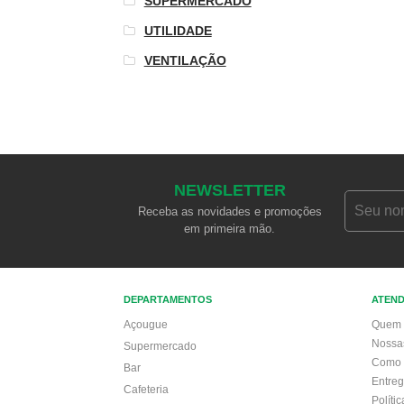
SUPERMERCADO
UTILIDADE
VENTILAÇÃO
NEWSLETTER
Receba as novidades e promoções
em primeira mão.
DEPARTAMENTOS
ATEN
Açougue
Quem 
Nossa
Supermercado
Como 
Bar
Entre
Cafeteria
Políti