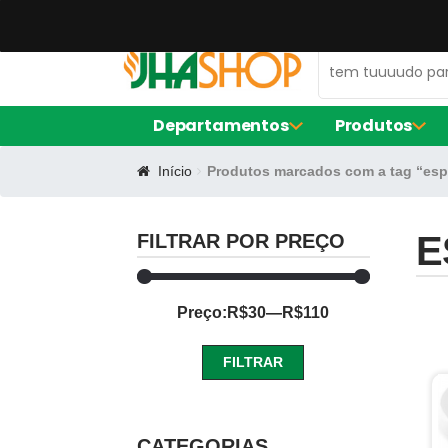
47 99672-0106
contato@jhaequipamentos.com.br
Departamentos
Produtos
Início
Produtos marcados com a tag “esp
AMACIADOR DE CARNE
FORNO ELÉ
EXPOSITOR DE AÇOUGUE
FRITADORE
LIQUIDIFIC
E
FILTRAR POR PREÇO
MÁQUINA D
BALCÃO DE SERVIÇO
Preço:
R$30
—
R$110
FORMA DE S
CERVEJEIRA
FORMA RE
FORMINHAS
FILTRAR
FORNO TU
CAFETEIRAS
Preço
Preço
mínimo
máximo
CATEGORIAS