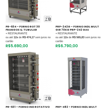
PR-634 – FORNO ROT 30
PRP-242G – FORNO INDL MULT
FRANGOS Q. TUBULAR
GIR 70KG PRP-242 GAS
+ RESTAURANTE
+ RESTAURANTE
ou até
12x
de
R$ 474,17
sem juros no
ou até
12x
de
R$ 565,83
sem juros no
cartão
cartão
R$
5.690,00
R$
6.790,00
PR-631 – FORNO IND ROTATIVO
PRP-482 – FORNO INDL MULT