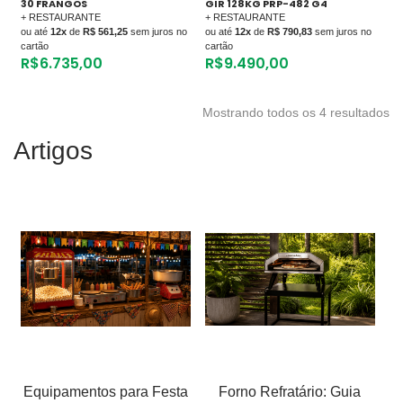
30 FRANGOS
GIR 128KG PRP-482 G4
+ RESTAURANTE
+ RESTAURANTE
ou até
12x
de
R$ 561,25
sem juros no
ou até
12x
de
R$ 790,83
sem juros no
cartão
cartão
R$
6.735,00
R$
9.490,00
Mostrando todos os 4 resultados
Artigos
Equipamentos para Festa
Forno Refratário: Guia