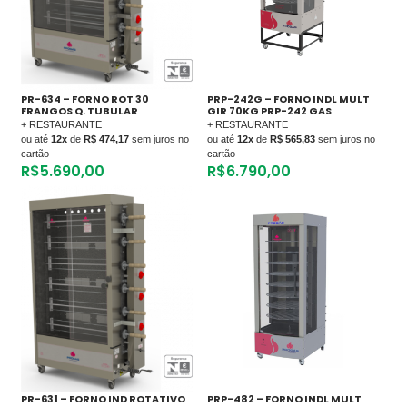
PR-634 – FORNO ROT 30
PRP-242G – FORNO INDL MULT
FRANGOS Q. TUBULAR
GIR 70KG PRP-242 GAS
+ RESTAURANTE
+ RESTAURANTE
ou até
12x
de
R$ 474,17
sem juros no
ou até
12x
de
R$ 565,83
sem juros no
cartão
cartão
R$
5.690,00
R$
6.790,00
PR-631 – FORNO IND ROTATIVO
PRP-482 – FORNO INDL MULT