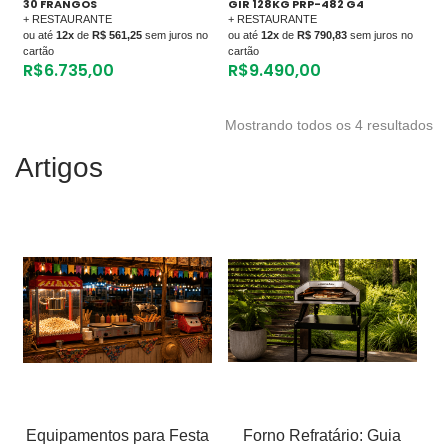
30 FRANGOS
GIR 128KG PRP-482 G4
+ RESTAURANTE
+ RESTAURANTE
ou até
12x
de
R$ 561,25
sem juros no
ou até
12x
de
R$ 790,83
sem juros no
cartão
cartão
R$
6.735,00
R$
9.490,00
Mostrando todos os 4 resultados
Artigos
Equipamentos para Festa
Forno Refratário: Guia