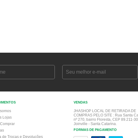
DIMENTOS
VENDAS
somos
JHASHOP LOCAL DE RETIRADA DE
COMPRAS PELO SITE :
Rua Santa Ca
s Lojas
nº 270, bairro Floresta, CEP 89.211-30
Comprar
Joinville - Santa Catarina.
FORMAS DE PAGAMENTO
gas
ca de Trocas e Devoluções