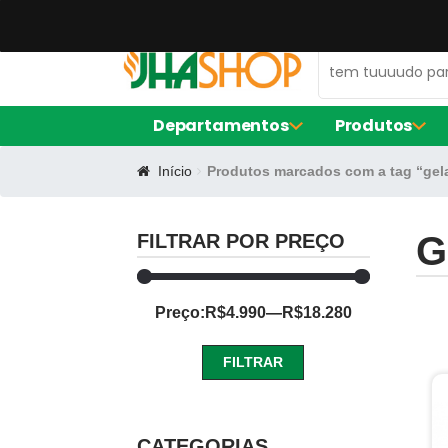
47 99672-0106
contato@jhaequipamentos.com.br
Departamentos
Produtos
Início
Produtos marcados com a tag “gela
AMACIADOR DE CARNE
FORNO ELÉ
EXPOSITOR DE AÇOUGUE
FRITADORE
LIQUIDIFIC
G
FILTRAR POR PREÇO
MÁQUINA D
BALCÃO DE SERVIÇO
Preço:
R$4.990
—
R$18.280
FORMA DE S
CERVEJEIRA
FORMA RE
FORMINHAS
FILTRAR
FORNO TU
CAFETEIRAS
Preço
Preço
mínimo
máximo
CATEGORIAS