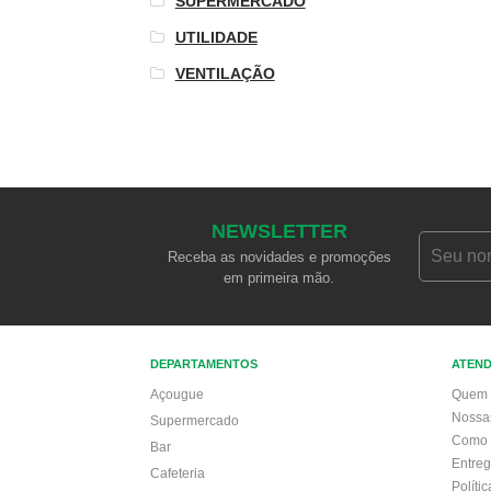
SUPERMERCADO
UTILIDADE
VENTILAÇÃO
NEWSLETTER
Receba as novidades e promoções
em primeira mão.
DEPARTAMENTOS
ATEN
Açougue
Quem 
Nossa
Supermercado
Como 
Bar
Entre
Cafeteria
Políti