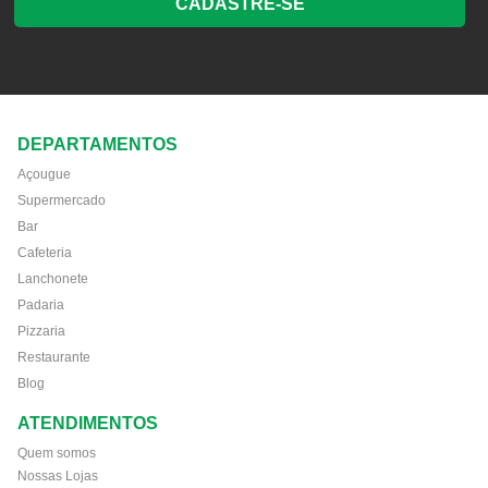
CADASTRE-SE
DEPARTAMENTOS
Açougue
Supermercado
Bar
Cafeteria
Lanchonete
Padaria
Pizzaria
Restaurante
Blog
ATENDIMENTOS
Quem somos
Nossas Lojas