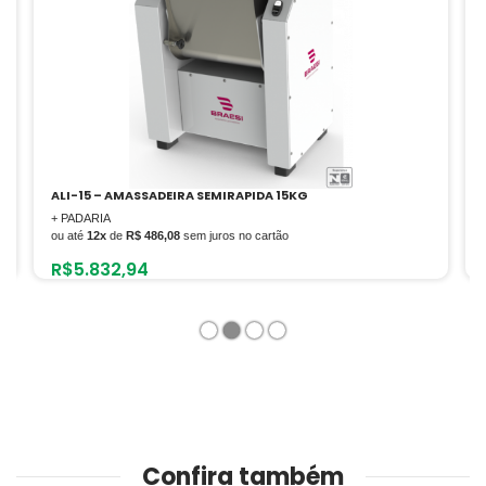
ALI-15 – AMASSADEIRA SEMIRAPIDA 15KG
+ PADARIA
ou até
12x
de
R$ 486,08
sem juros no cartão
R$
5.832,94
1
2
3
4
Confira também