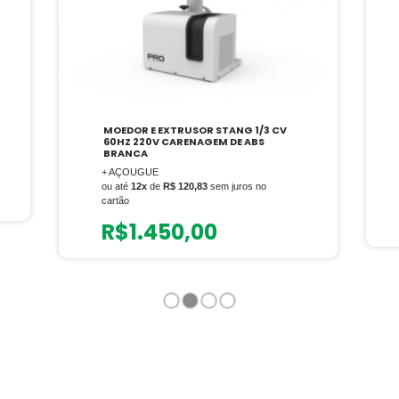
MOEDOR E EXTRUSOR STANG 1/3 CV
60HZ 220V CARENAGEM DE ABS
BRANCA
+ AÇOUGUE
ou até
12x
de
R$ 120,83
sem juros no
cartão
R$
1.450,00
1
2
3
4