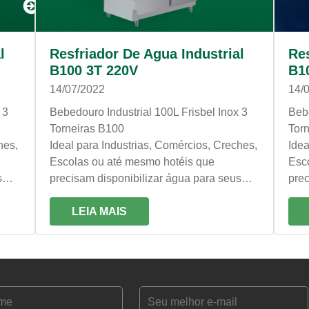
l
Resfriador De Agua Industrial
Res
B100 3T 220V
B1
14/07/2022
14/
 3
Bebedouro Industrial 100L Frisbel Inox 3
Bebe
Torneiras B100
Tor
hes,
Ideal para Industrias, Comércios, Creches,
Idea
Escolas ou até mesmo hotéis que
Esc
s
precisam disponibilizar água para seus
prec
funcionários e clientes, o Bebedouro
func
 do
Frisbel conta com a melhor tecnologia do
LEIA MAIS
Fris
mercado, garantindo o desempenho e
mer
qualidade que você precisa!
qual