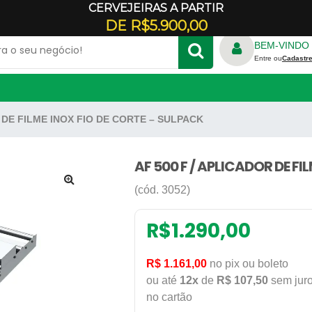
CERVEJEIRAS A PARTIR
Veja onde estamos
DE R$5.900,00
BEM-VINDO 
Entre ou
Cadastre
R DE FILME INOX FIO DE CORTE – SULPACK
TRICO
FORNO REFRATÁRIO
S
RALADOR DE QUEIJO
ADORES
AF 500 F / APLICADOR DE FI
E CREPE
GELADEIRA COMERCIAL
(cód. 3052)
🔍
PANELA DE ARROZ
ILICONE
PANELA DE FERRO
R$
1.290,00
DONDA
REFRESQUEIRA
R$ 1.161,00
no pix ou boleto
RBO
ou até
12x
de
R$ 107,50
sem jur
no cartão