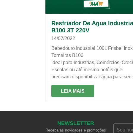
Resfriador De Agua Industria
B100 3T 220V
14/07/2022
Bebedouro Industrial 100L Frisbel Inox
Torneiras B100
Ideal para Industrias, Comércios, Crec
Escolas ou até mesmo hotéis que
precisam disponibilizar água para seu
funcionários e clientes, o Bebedouro
Frisbel conta com a melhor tecnologia
LEIA MAIS
mercado, garantindo o desempenho e
qualidade que você precisa!
NEWSLETTER
Receba as novidades e promoções