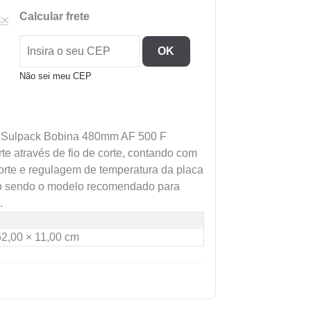
/
Calcular frete
APLICADOR
DE
OK
FILME
INOX
Não sei meu CEP
FIO
DE
CORTE
te Sulpack Bobina 480mm AF 500 F
-
te através de fio de corte, contando com
SULPACK
corte e regulagem de temperatura da placa
quantidade
o sendo o modelo recomendado para
.
52,00 × 11,00 cm