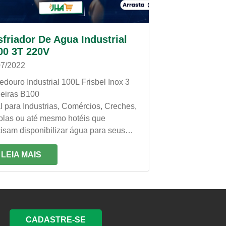
friador De Agua Industrial
00 3T 220V
07/2022
douro Industrial 100L Frisbel Inox 3
neiras B100
l para Industrias, Comércios, Creches,
olas ou até mesmo hotéis que
isam disponibilizar água para seus
ionários e clientes, o Bebedouro
bel conta com a melhor tecnologia do
LEIA MAIS
cado, garantindo o desempenho e
idade que você precisa!
CADASTRE-SE