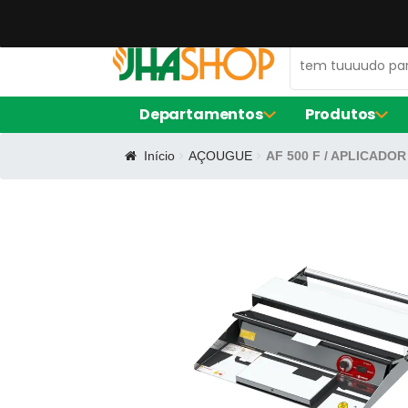
47 99672-0106
contato@jhaequipamentos.com.br
Departamentos
Produtos
Início
AÇOUGUE
AF 500 F / APLICADO
AMACIADOR DE CARNE
FORNO ELÉ
EXPOSITOR DE AÇOUGUE
FRITADORE
LIQUIDIFIC
MÁQUINA D
BALCÃO DE SERVIÇO
FORMA DE S
CERVEJEIRA
FORMA RE
FORMINHAS
FORNO TU
CAFETEIRAS