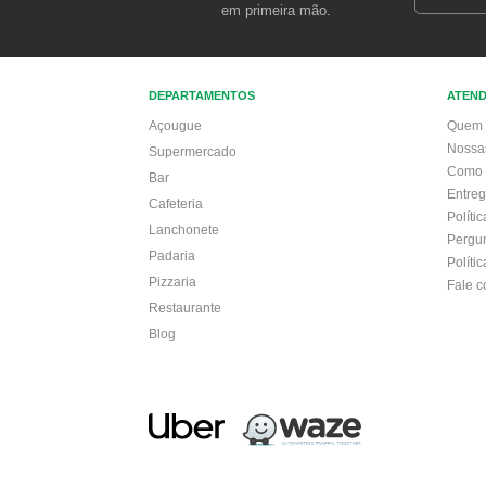
em primeira mão.
DEPARTAMENTOS
ATEN
Açougue
Quem 
Nossa
Supermercado
Como 
Bar
Entre
Cafeteria
Políti
Lanchonete
Pergu
Padaria
Políti
Pizzaria
Fale 
Restaurante
Blog