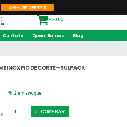
Quem Somos
Contato
GARANTIR OFERTAS
:)
R$0,00
-se!
Contato
Quem Somos
Blog
LME INOX FIO DE CORTE – SULPACK
2 em estoque
AF
COMPRAR
os
500
F