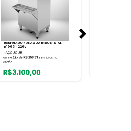
RESFRIADOR DE AGUA INDUSTRIAL
PANELA PRESSÃ
B100 3T 220V
PROFISSIONAL –
+ AÇOUGUE
+ AÇOUGUE
ou até
12x
de
R$ 258,33
sem juros no
ou até
12x
de
R$ 5
cartão
R$
676,
R$
3.100,00