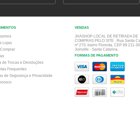
DIMENTOS
VENDAS
somos
JHASHOP LOCAL DE RETIRADA DE
COMPRAS PELO SITE :
Rua Santa Ca
s Lojas
nº 270, bairro Floresta, CEP 89.211-30
Comprar
Joinville - Santa Catarina.
FORMAS DE PAGAMENTO
gas
ca de Trocas e Devoluções
ntas Frequentes
cas de Segurança e Privacidade
conosco