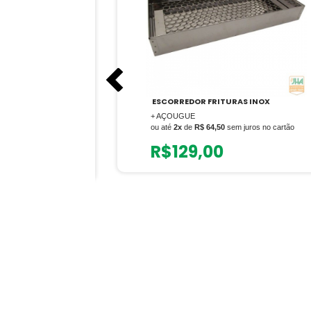
T
ESCORREDOR FRITURAS INOX
LAR
+ AÇOUGUE
ou até
2x
de
R$ 64,50
sem juros no cartão
m juros no cartão
R$
129,00