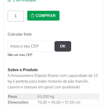
2 em estoque
Ar-
COMPRAR
15/1N
-
Amassadeira
Calcular frete
Rapida
15
OK
Kg
2Cv
Não sei meu CEP
220V
quantidade
Sobre o Produto
A Amassadeira Rápida Braesi com capacidade de 15
kg é perfeita para bater misturas de pão francês,
caseiro e massas em geral com qualidade!
Peso
63,000 kg
Dimensões
70,00 × 45,00 × 57,00 cm