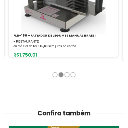
CBI-500N/1 – CILINDRO INOX 500MM 2 MOTORES 1,5C.V.
TRIFASICO
+ PADARIA
ou até
12x
de
R$ 1.833,33
sem juros no cartão
R$
22.000,00
1
2
3
4
Confira também