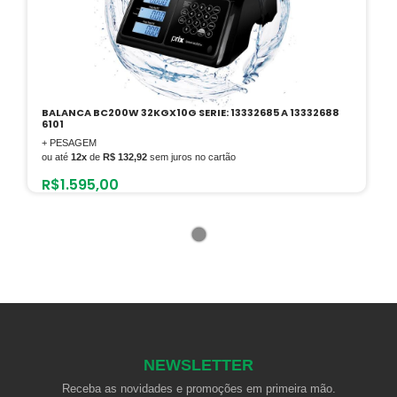
BALANCA BC200W 32KGX10G SERIE: 13332685 A 13332688
6101
+ PESAGEM
ou até
12x
de
R$ 132,92
sem juros no cartão
R$
1.595,00
1
NEWSLETTER
Receba as novidades e promoções em primeira mão.