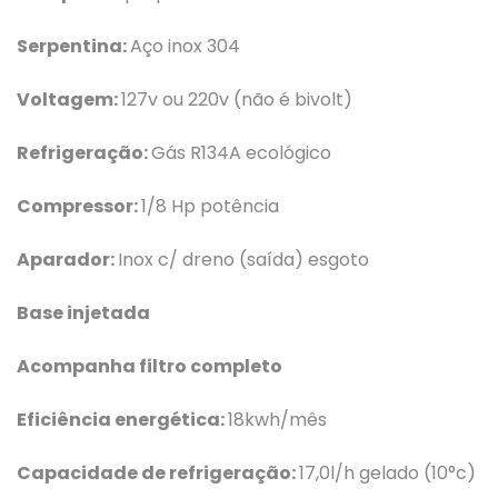
Serpentina:
Aço inox 304
Voltagem:
127v ou 220v (não é bivolt)
Refrigeração:
Gás R134A ecológico
Compressor:
1/8 Hp potência
Aparador:
Inox c/ dreno (saída) esgoto
Base injetada
Acompanha filtro completo
Eficiência energética:
18kwh/mês
Capacidade de refrigeração:
17,0l/h gelado (10°c)