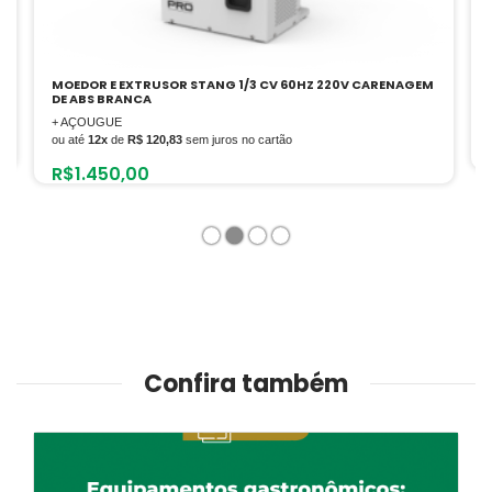
MOEDOR E EXTRUSOR STANG 1/3 CV 60HZ 220V CARENAGEM
DE ABS BRANCA
+ AÇOUGUE
ou até
12x
de
R$ 120,83
sem juros no cartão
R$
1.450,00
1
2
3
4
Confira também