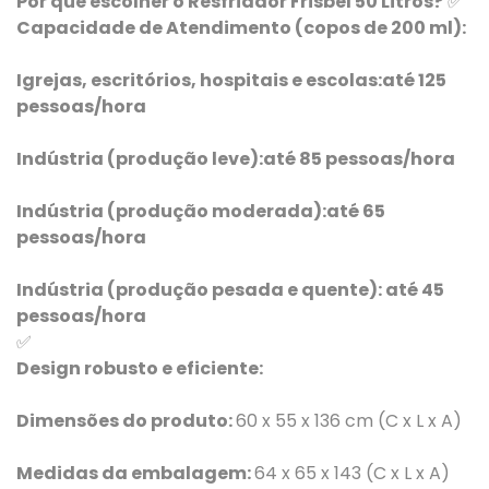
Por que escolher o Resfriador Frisbel 50 Litros?
✅
Capacidade de Atendimento (copos de 200 ml):
Igrejas, escritórios, hospitais e escolas:até 125
pessoas/hora
Indústria (produção leve):até 85 pessoas/hora
Indústria (produção moderada):até 65
pessoas/hora
Indústria (produção pesada e quente): até 45
pessoas/hora
✅
Design robusto e eficiente:
Dimensões do produto:
60 x 55 x 136 cm (C x L x A)
Medidas da embalagem:
64 x 65 x 143 (C x L x A)