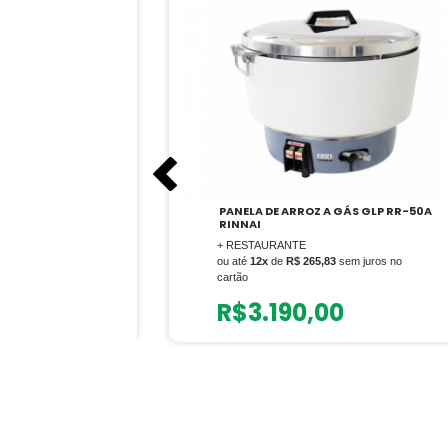
DL MULT GIR
PANELA DE ARROZ A GÁS GLP RR-50A
RINNAI
+ RESTAURANTE
em juros no
ou até
12x
de
R$ 265,83
sem juros no
cartão
0
R$
3.190,00