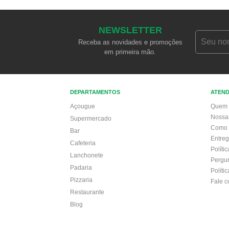
NEWSLETTER
Receba as novidades e promoções
em primeira mão.
DEPARTAMENTOS
ATEN
Açougue
Quem 
Nossa
Supermercado
Como 
Bar
Entre
Cafeteria
Políti
Lanchonete
Pergu
Padaria
Políti
Pizzaria
Fale 
Restaurante
Blog