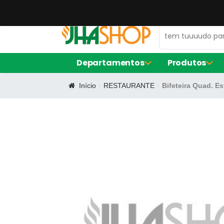
47 99672-0106
contato@jhaequipamentos.com.br
Departamentos
Produtos
Início
RESTAURANTE
Bifeteira Quad. E
AMACIADOR DE CARNE
FORNO ELÉ
EXPOSITOR DE AÇOUGUE
FRITADORE
LIQUIDIFIC
MÁQUINA D
BALCÃO DE SERVIÇO
FORMA DE S
CERVEJEIRA
FORMA RE
FORMINHAS
FORNO TU
CAFETEIRAS