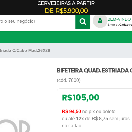
CERVEJEIRAS A PARTIR
Veja onde estamos
DE R$5.900,00
BEM-VINDO 
Entre ou
Cadastre
striada C/Cabo Mad.26X26
TRICO
FORNO REFRATÁRIO
S
RALADOR DE QUEIJO
ADORES
BIFETEIRA QUAD. ESTRIADA
E CREPE
GELADEIRA COMERCIAL
(cód. 7800)
PANELA DE ARROZ
ILICONE
PANELA DE FERRO
R$
105,00
DONDA
REFRESQUEIRA
R$ 94,50
no pix ou boleto
RBO
ou até
12x
de
R$ 8,75
sem juros
no cartão