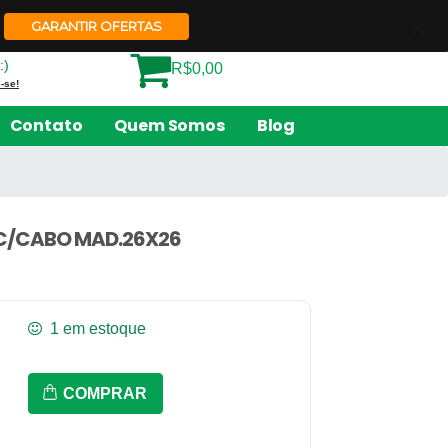
Quem Somos
Contato
GARANTIR OFERTAS
:)
R$0,00
-se!
Contato
Quem Somos
Blog
 C/CABO MAD.26X26
1 em estoque
Bifeteira
COMPRAR
Quad.
Estriada