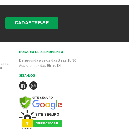
CADASTRE-SE
HORÁRIO DE ATENDIMENTO
De segunda à sexta das 8h às 18:30
tarina,
Aos sábados das 9h às 13h
0 -
SIGA-NOS