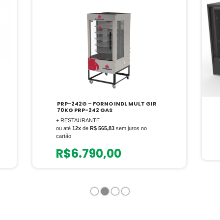
PRP-242G – FORNO INDL MULT GIR
70KG PRP-242 GAS
+ RESTAURANTE
ou até
12x
de
R$ 565,83
sem juros no
cartão
R$
6.790,00
1
2
3
4