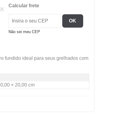
C/Cabo
Calcular frete
Mad.26X26
quantidade
OK
Não sei meu CEP
rro fundido ideal para seus grelhados com
30,00 × 20,00 cm