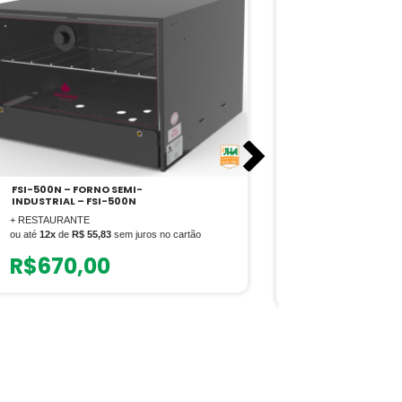
FSI-500N – FORNO SEMI-
PRP-482 – FOR
INDUSTRIAL – FSI-500N
128KG PRP-48
+ RESTAURANTE
+ RESTAURANTE
ou até
12x
de
R$ 55,83
sem juros no cartão
ou até
12x
de
R$ 7
cartão
R$
670,00
R$
9.49