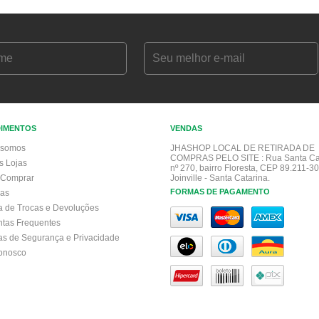
DIMENTOS
VENDAS
somos
JHASHOP LOCAL DE RETIRADA DE
COMPRAS PELO SITE :
Rua Santa Ca
s Lojas
nº 270, bairro Floresta, CEP 89.211-30
Comprar
Joinville - Santa Catarina.
FORMAS DE PAGAMENTO
gas
ca de Trocas e Devoluções
ntas Frequentes
cas de Segurança e Privacidade
conosco