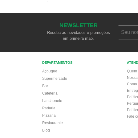
NEWSLETTER
Receba as novidades e promoções
em primeira mão.
DEPARTAMENTOS
ATEN
Açougue
Quem 
Nossa
Supermercado
Como 
Bar
Entre
Cafeteria
Políti
Lanchonete
Pergu
Padaria
Políti
Pizzaria
Fale 
Restaurante
Blog