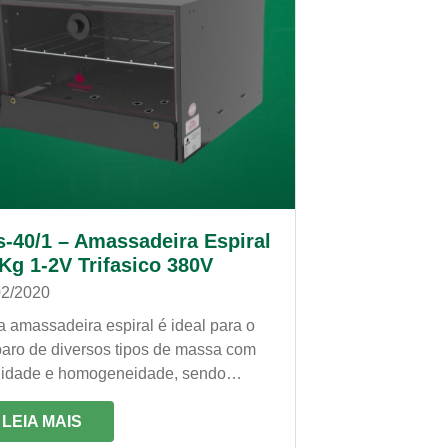
s-40/1 – Amassadeira Espiral
Kg 1-2V Trifasico 380V
02/2020
 amassadeira espiral é ideal para o
paro de diversos tipos de massa com
lidade e homogeneidade, sendo
az, veloz e econômica. É própria para
alhos constantes!
LEIA MAIS