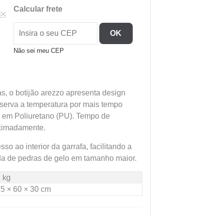
Com
Calcular frete
Torneira
Azul
OK
Marinho
quantidade
Não sei meu CEP
as, o botijão arezzo apresenta design
serva a temperatura por mais tempo
o em Poliuretano (PU). Tempo de
oximadamente.
so ao interior da garrafa, facilitando a
ada de pedras de gelo em tamanho maior.
 kg
5 × 60 × 30 cm