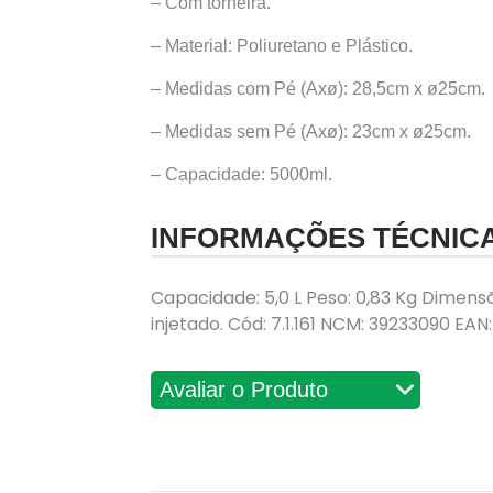
– Com torneira.
– Material: Poliuretano e Plástico.
– Medidas com Pé (Axø): 28,5cm x ø25cm.
– Medidas sem Pé (Axø): 23cm x ø25cm.
– Capacidade: 5000ml.
INFORMAÇÕES TÉCNIC
Capacidade: 5,0 L Peso: 0,83 Kg Dimens
injetado. Cód: 7.1.161 NCM: 39233090 EA
Avaliações