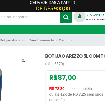
CERVEJEIRAS A PARTIR
Veja onde estamos
DE R$5.900,00
BEM-VINDO 
Entre ou
Cadastre
Botijao Arezzo 5L Com Torneira Azul Marinho
TRICO
FORNO REFRATÁRIO
S
RALADOR DE QUEIJO
ADORES
BOTIJAO AREZZO 5L COM T
E CREPE
GELADEIRA COMERCIAL
(cód. 6870)
🔍
PANELA DE ARROZ
ILICONE
PANELA DE FERRO
R$
87,00
DONDA
REFRESQUEIRA
R$ 78,30
no pix ou boleto
RBO
ou até
12x
de
R$ 7,25
sem juros
no cartão