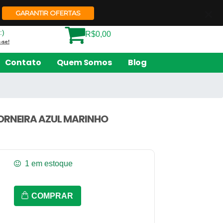
Quem Somos
Contato
GARANTIR OFERTAS
:)
R$0,00
-se!
Contato
Quem Somos
Blog
ORNEIRA AZUL MARINHO
1 em estoque
Botijao
COMPRAR
Arezzo
5L