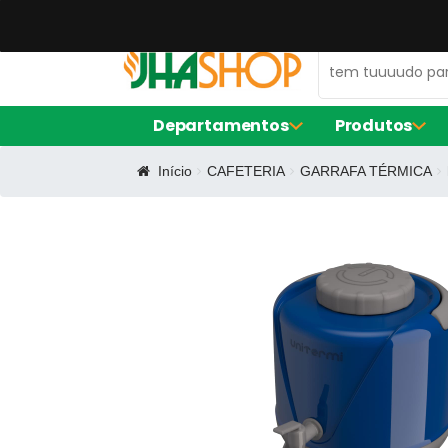
47 99672-0106
contato@jhaequipamentos.com.br
Departamentos
Produtos
Início
CAFETERIA
GARRAFA TÉRMICA
AMACIADOR DE CARNE
FORNO ELÉ
EXPOSITOR DE AÇOUGUE
FRITADORE
LIQUIDIFIC
MÁQUINA D
BALCÃO DE SERVIÇO
FORMA DE S
CERVEJEIRA
FORMA RE
FORMINHAS
FORNO TU
CAFETEIRAS