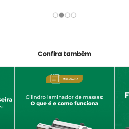
1
2
3
4
Confira também