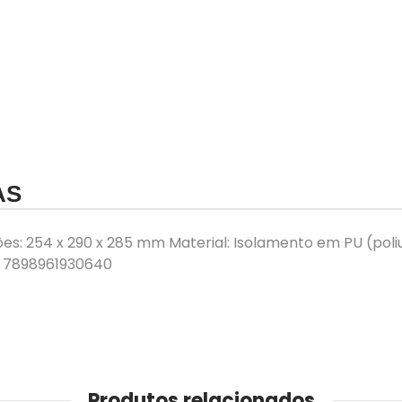
AS
ões: 254 x 290 x 285 mm Material: Isolamento em PU (pol
N: 7898961930640
Produtos relacionados