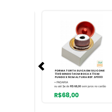
OR STYLE BIV
FORMA TORTA SUICA EM SILICONE
11X6 SENDO 14CM BOCA X 11CM
FUNDO X 6CM ALTURA REF. SF003
+ PADARIA
ou até
1x
de
R$ 68,00
sem juros no cartão
R$
68,00
em juros no