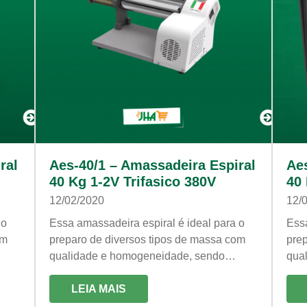
ral
Aes-40/1 – Amassadeira Espiral
Ae
40 Kg 1-2V Trifasico 380V
40 
12/02/2020
12/
 o
Essa amassadeira espiral é ideal para o
Essa
om
preparo de diversos tipos de massa com
pre
qualidade e homogeneidade, sendo
qua
ara
eficaz, veloz e econômica. É própria para
efic
trabalhos constantes!
LEIA MAIS
trab