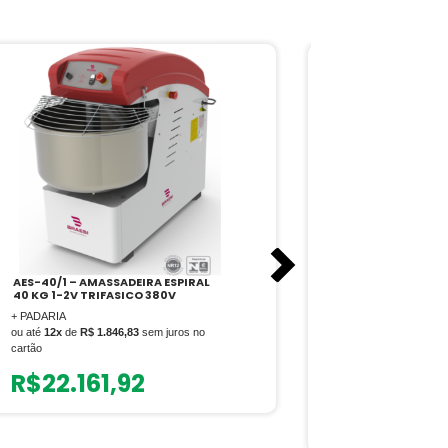
AES-40/1 – AMASSADEIRA ESPIRAL
PRMQ-40 – MI
40 KG 1-2V TRIFASICO 380V
THE MIX 40L
+ PADARIA
+ PADARIA
ou até
12x
de
R$ 1.846,83
sem juros no
cartão
Avaliação
ou até
12x
de
R$ 6
R$
22.161,92
5.00
de 5
cartão
R$
7.563