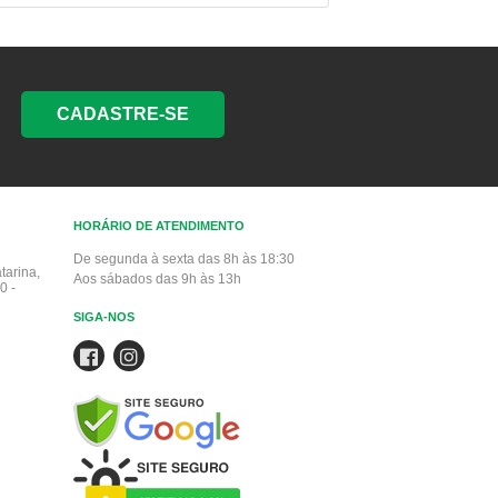
CADASTRE-SE
HORÁRIO DE ATENDIMENTO
De segunda à sexta das 8h às 18:30
tarina,
Aos sábados das 9h às 13h
0 -
SIGA-NOS