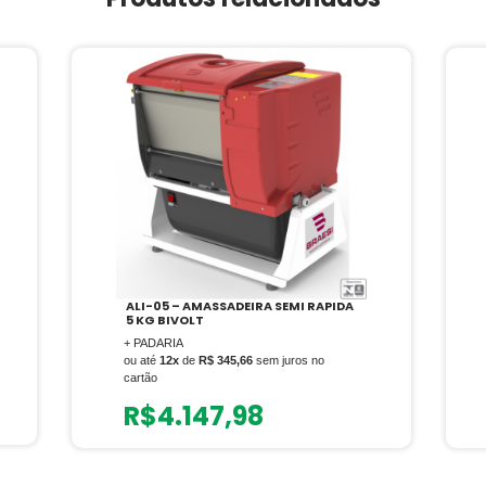
ALI-05 – AMASSADEIRA SEMI RAPIDA
5 KG BIVOLT
+ PADARIA
ou até
12x
de
R$ 345,66
sem juros no
cartão
R$
4.147,98