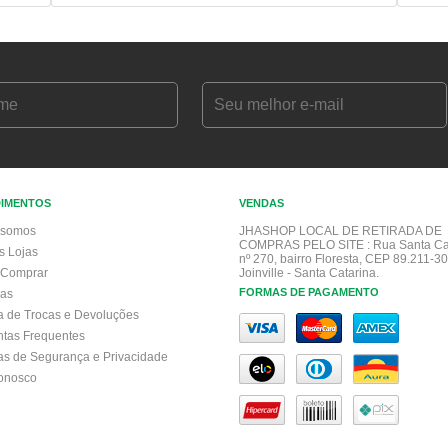
DIMENTOS
VENDAS
somos
JHASHOP LOCAL DE RETIRADA DE
COMPRAS PELO SITE :
Rua Santa Ca
s Lojas
nº 270, bairro Floresta, CEP 89.211-30
Comprar
Joinville - Santa Catarina.
FORMAS DE PAGAMENTO
gas
ca de Trocas e Devoluções
ntas Frequentes
cas de Segurança e Privacidade
conosco