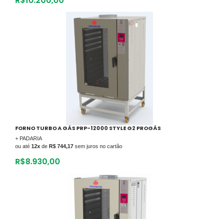
R$
10.200,00
FORNO TURBO A GÁS PRP-12000 STYLE G2 PROGÁS
+ PADARIA
ou até
12x
de
R$ 744,17
sem juros no cartão
R$
8.930,00