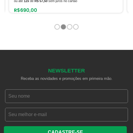
ou até
12x
de
R$ 57,50
sem juros no cartão
R$
690,00
1
2
3
4
NEWSLETTER
Receba as novidades e promoções em primeira mão.
CADASTRE-SE