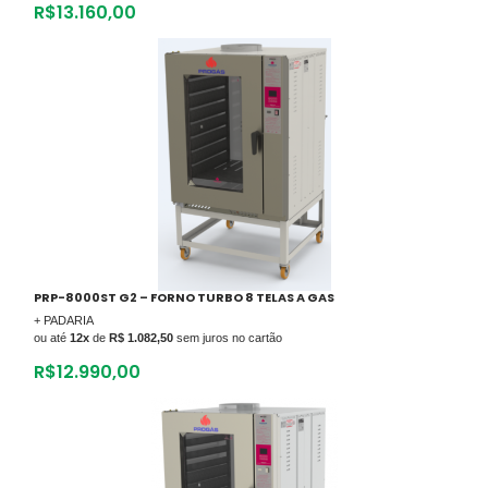
R$
13.160,00
PRP-8000ST G2 – FORNO TURBO 8 TELAS A GAS
+ PADARIA
ou até
12x
de
R$ 1.082,50
sem juros no cartão
R$
12.990,00