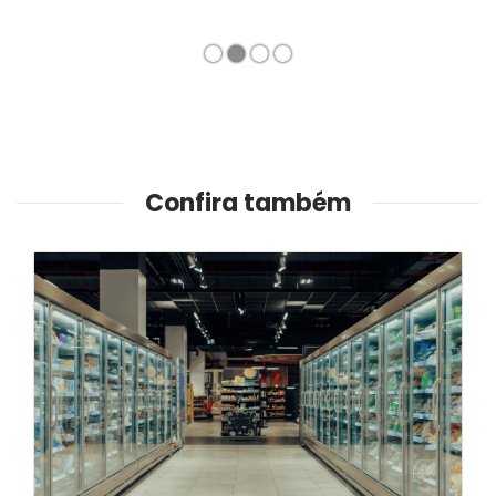
1
2
3
4
Confira também