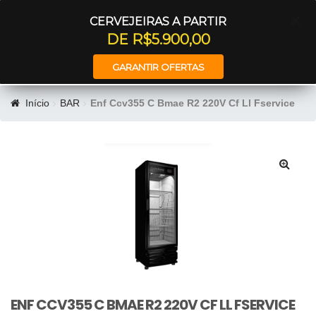
Entrar
CERVEJEIRAS A PARTIR
DE R$5.900,00
GARANTIR OFERTAS
Início
BAR
Enf Ccv355 C Bmae R2 220V Cf Ll Fservice
🔍
ENF CCV355 C BMAE R2 220V CF LL FSERVICE