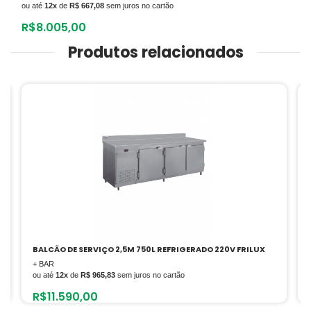
ou até
12x
de
R$ 667,08
sem juros no cartão
R$
8.005,00
Produtos relacionados
CCV315 CERVEJEIRA 7CX HAPPY PORTA PLOTADA
+ BAR
ou até
12x
de
R$ 388,21
sem juros no cartão
R$
4.658,48