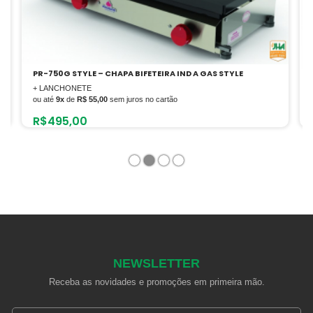
PR-750G STYLE – CHAPA BIFETEIRA IND A GAS STYLE
+ LANCHONETE
ou até
9x
de
R$ 55,00
sem juros no cartão
R$
495,00
1
2
3
4
NEWSLETTER
Receba as novidades e promoções em primeira mão.