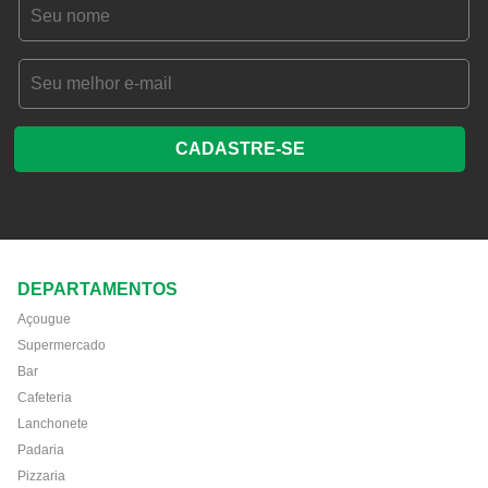
CADASTRE-SE
DEPARTAMENTOS
Açougue
Supermercado
Bar
Cafeteria
Lanchonete
Padaria
Pizzaria