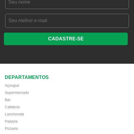
CADASTRE-SE
DEPARTAMENTOS
Açougue
Supermercado
Bar
Cafeteria
Lanchonete
Padaria
Pizzaria