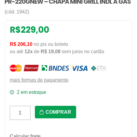
PR-220GNEW – CHAPA MINI GRILL INDL A GAS
(cód. 1942)
R$
229,00
R$ 206,10
no pix ou boleto
ou até
12x
de
R$ 19,08
sem juros no cartão
mais formas de pagamento
2 em estoque
Pr-
COMPRAR
220Gnew
-
Chapa
Calcular frete