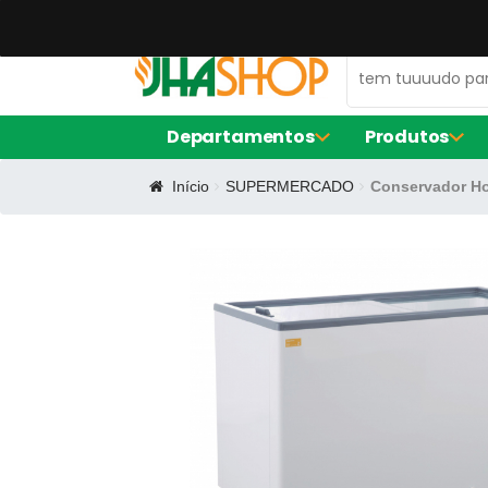
47 99672-0106
contato@jhaequipamentos.com.br
Departamentos
Produtos
Início
SUPERMERCADO
Conservador Ho
AMACIADOR DE CARNE
FORNO ELÉ
EXPOSITOR DE AÇOUGUE
FRITADORE
LIQUIDIFIC
MÁQUINA D
BALCÃO DE SERVIÇO
FORMA DE S
CERVEJEIRA
FORMA RE
FORMINHAS
FORNO TU
CAFETEIRAS