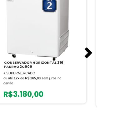
CONSERVADOR HORIZONTAL 216
EXPOSITOR IL
PADRAO 2C000
ECONOMY
2000/VR/3/P/2
+ SUPERMERCADO
+ AÇOUGUE
ou até
12x
de
R$ 265,00
sem juros no
ou até
12x
de
R$ 5
cartão
cartão
R$
3.180,00
R$
6.95