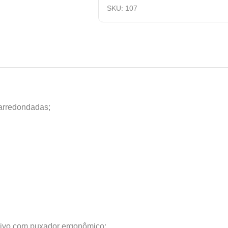
SKU:
107
 arredondadas;
sivo com puxador ergonômico;