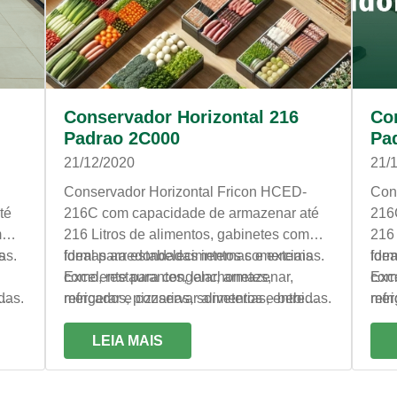
Conservador Horizontal 216
Co
Padrao 2C000
Pa
21/12/2020
21/
Conservador Horizontal Fricon HCED-
Con
té
216C com capacidade de armazenar até
216
m
216 Litros de alimentos, gabinetes com
216 
as.
s
formas arredondadas internas e externas.
Ideal para estabelecimentos comerciais
form
Idea
Excelente para congelar, armazenar,
como, restaurantes, lanchonetes,
Exce
como
das.
refrigerar e conservar alimentos e bebidas.
mercados, pizzarias, sorveterias, entre
refr
merc
outros.
outr
LEIA MAIS