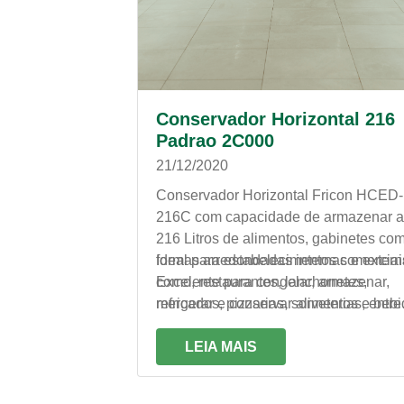
Conservador Horizontal 216
Padrao 2C000
21/12/2020
Conservador Horizontal Fricon HCED-
216C com capacidade de armazenar a
216 Litros de alimentos, gabinetes co
formas arredondadas internas e extern
Ideal para estabelecimentos comerciai
Excelente para congelar, armazenar,
como, restaurantes, lanchonetes,
refrigerar e conservar alimentos e bebi
mercados, pizzarias, sorveterias, entre
outros.
LEIA MAIS