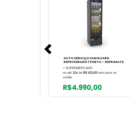
NGUARD
AUTO SERVIÇO VANGUARD
REFRIGERADO 1 PORTA – REFRIMATE
0/ENP V. 2022
+ SUPERMERCADO
ou até
12x
de
R$ 415,83
sem juros no
em juros no
cartão
R$
4.990,00
0