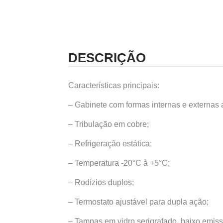
DESCRIÇÃO
Características principais:
– Gabinete com formas internas e externas
– Tribulação em cobre;
– Refrigeração estática;
– Temperatura -20°C à +5°C;
– Rodízios duplos;
– Termostato ajustável para dupla ação;
– Tampas em vidro serigrafado, baixo emis