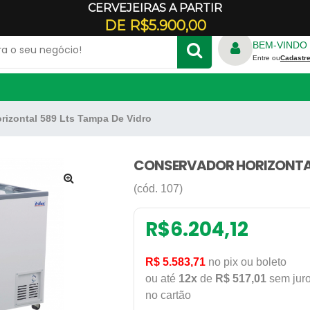
CERVEJEIRAS A PARTIR
Veja onde estamos
DE R$5.900,00
BEM-VINDO 
Entre ou
Cadastre
rizontal 589 Lts Tampa De Vidro
TRICO
FORNO REFRATÁRIO
S
RALADOR DE QUEIJO
ADORES
CONSERVADOR HORIZONTAL
E CREPE
GELADEIRA COMERCIAL
(cód. 107)
🔍
PANELA DE ARROZ
ILICONE
PANELA DE FERRO
R$
6.204,12
DONDA
REFRESQUEIRA
R$ 5.583,71
no pix ou boleto
RBO
ou até
12x
de
R$ 517,01
sem jur
no cartão