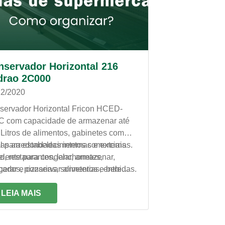
nservador Horizontal 216
drao 2C000
12/2020
servador Horizontal Fricon HCED-
C com capacidade de armazenar até
Litros de alimentos, gabinetes com
as arredondadas internas e externas.
l para estabelecimentos comerciais
lente para congelar, armazenar,
, restaurantes, lanchonetes,
igerar e conservar alimentos e bebidas.
ados, pizzarias, sorveterias, entre
os.
LEIA MAIS