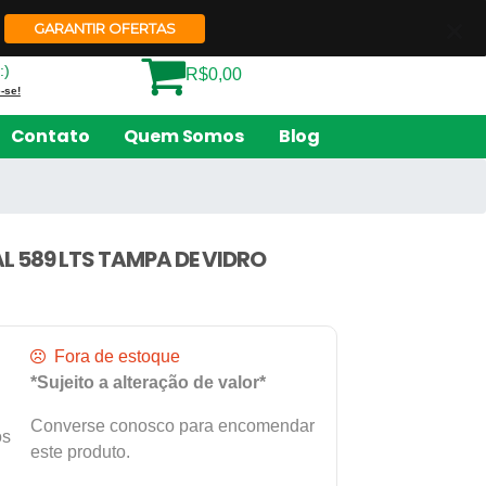
Quem Somos
Contato
GARANTIR OFERTAS
:)
R$0,00
-se!
Contato
Quem Somos
Blog
 589 LTS TAMPA DE VIDRO
Fora de estoque
*Sujeito a alteração de valor*
Converse conosco para encomendar
os
este produto.