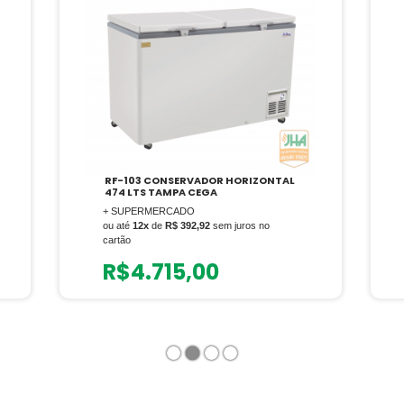
RF-103 CONSERVADOR HORIZONTAL
474 LTS TAMPA CEGA
+ SUPERMERCADO
ou até
12x
de
R$ 392,92
sem juros no
cartão
R$
4.715,00
1
2
3
4