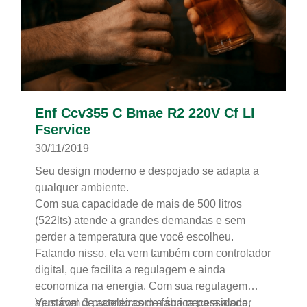
Enf Ccv355 C Bmae R2 220V Cf Ll
Fservice
30/11/2019
Seu design moderno e despojado se adapta a
qualquer ambiente.
Com sua capacidade de mais de 500 litros
(522lts) atende a grandes demandas e sem
perder a temperatura que você escolheu.
Falando nisso, ela vem também com controlador
digital, que facilita a regulagem e ainda
economiza na energia. Com sua regulagem
ajustável de acordo com a sua necessidade,
Vem com 3 prateleiras de fábrica para alocar