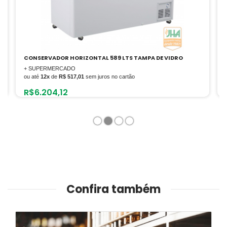
CONSERVADOR HORIZONTAL 589 LTS TAMPA DE VIDRO
+ SUPERMERCADO
ou até
12x
de
R$ 517,01
sem juros no cartão
R$
6.204,12
1
2
3
4
Confira também