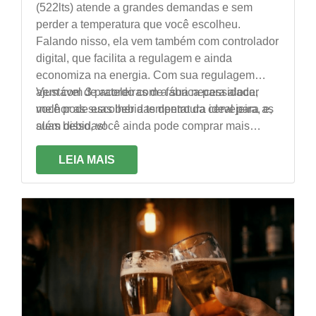
(522lts) atende a grandes demandas e sem
perder a temperatura que você escolheu.
Falando nisso, ela vem também com controlador
digital, que facilita a regulagem e ainda
economiza na energia. Com sua regulagem
ajustável de acordo com a sua necessidade,
Vem com 3 prateleiras de fábrica para alocar
você pode escolher a temperatura ideal para as
melhor as suas bebidas dentro da cervejeira, e,
suas bebidas!
além disso, você ainda pode comprar mais
prateleiras individualmente, caso sinta
necessidade.
LEIA MAIS