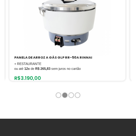
PANELA DE ARROZ A GÁS GLP RR-50A RINNAI
+ RESTAURANTE
ou até
12x
de
R$ 265,83
sem juros no cartão
R$
3.190,00
1
2
3
4