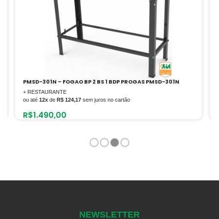
BS 1 BDP PROGAS PMSD-301N
PMSD-42 G2 FOGAO BP 2 BS100 2 B
+ COZINHA INDUSTRIAL
os no cartão
ou até
12x
de
R$ 158,20
sem juros no car
R$
1.898,42
1
2
3
4
NEWSLETTER