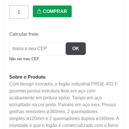
Prge-
COMPRAR
402F
-
Fogao
Calcular frete
Indl
Gourmet
OK
Inox
quantidade
Não sei meu CEP
Sobre o Produto
Com design inovador, o fogão industrial PRGE-402 F
gourmet possui estrutura feita em aço com
acabamento em pintura epóxi. Tampo em aço
esmaltado na cor preto. Painéis em aço inox. Possui
grelhas removíeis ø360mm, 2 queimadores
simples ø120mm e 2 queimadores duplos ø160mm. A
novidade é que o fogão é comercializado com o forno