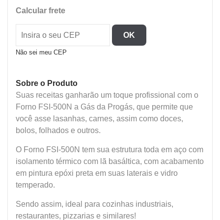
Forno
Calcular frete
Semi-
Industrial
OK
-
Fsi-
Não sei meu CEP
500N
quantidade
Sobre o Produto
Suas receitas ganharão um toque profissional com o
Forno FSI-500N a Gás da Progás, que permite que
você asse lasanhas, carnes, assim como doces,
bolos, folhados e outros.
O Forno FSI-500N tem sua estrutura toda em aço com
isolamento térmico com lã basáltica, com acabamento
em pintura epóxi preta em suas laterais e vidro
temperado.
Sendo assim, ideal para cozinhas industriais,
restaurantes, pizzarias e similares!