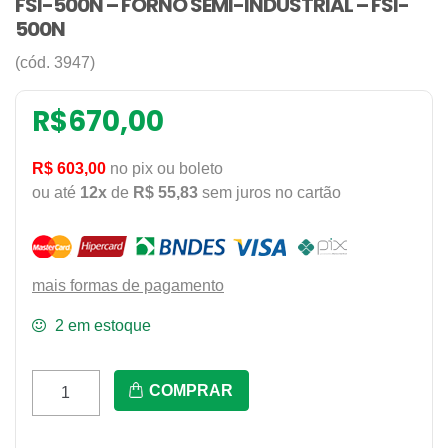
FSI-500N – FORNO SEMI-INDUSTRIAL – FSI-
500N
(cód. 3947)
R$
670,00
R$ 603,00
no pix ou boleto
ou até
12x
de
R$ 55,83
sem juros no cartão
mais formas de pagamento
2 em estoque
Fsi-
COMPRAR
500N
-