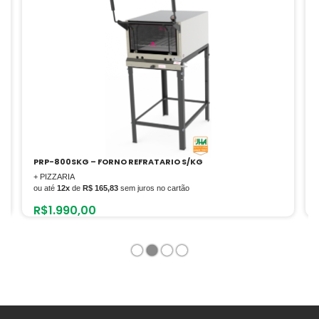
PMSD-603F – FOGAO BP 3BS 3BDP (C/REGISTRO P/F
+ RESTAURANTE
ou até
12x
de
R$ 195,82
sem juros no cartão
R$
2.349,86
1
2
3
4