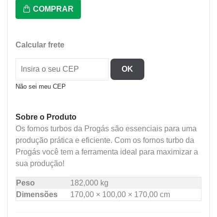
Prp-
COMPRAR
5000
New
Light
Calcular frete
-
Forno
OK
Indl
Gas
Não sei meu CEP
quantidade
Sobre o Produto
Os fornos turbos da Progás são essenciais para uma
produção prática e eficiente. Com os fornos turbo da
Progás você tem a ferramenta ideal para maximizar a
sua produção!
Peso
182,000 kg
Dimensões
170,00 × 100,00 × 170,00 cm