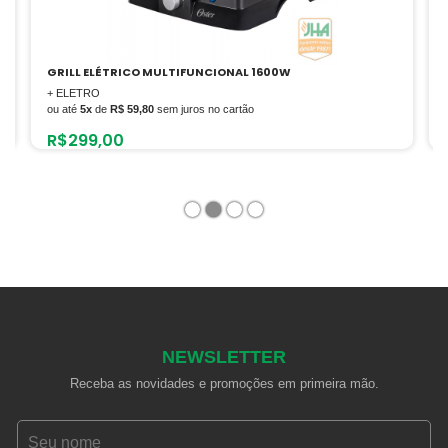
W
FED-20 – FRITADEIRA ELÉTRICA 2 CUBAS
+ LANCHONETE
ou até
12x
de
R$ 181,67
sem juros no cartão
R$
2.180,00
1
2
3
4
NEWSLETTER
Receba as novidades e promoções em primeira mão.