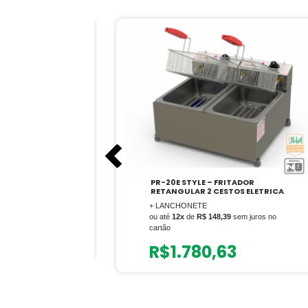
TADOR
PR-20E STYLE – FRITADOR
S A GAS STYLE
RETANGULAR 2 CESTOS ELETRICA
+ LANCHONETE
m juros no cartão
ou até
12x
de
R$ 148,39
sem juros no
cartão
R$
1.780,63