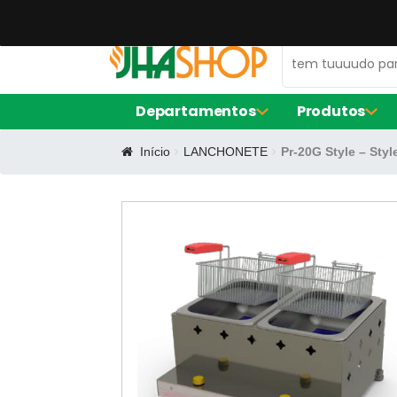
47 99672-0106
contato@jhaequipamentos.com.br
Departamentos
Produtos
Início
LANCHONETE
Pr-20G Style – Sty
AMACIADOR DE CARNE
FORNO ELÉ
EXPOSITOR DE AÇOUGUE
FRITADORE
LIQUIDIFIC
MÁQUINA D
BALCÃO DE SERVIÇO
FORMA DE S
CERVEJEIRA
FORMA RE
FORMINHAS
FORNO TU
CAFETEIRAS