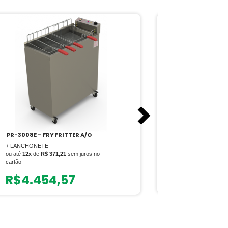
PR-3008E – FRY FRITTER A/O
PR-30G STYLE 
RETANGULAR 3 
+ LANCHONETE
+ LANCHONETE
ou até
12x
de
R$ 371,21
sem juros no
ou até
12x
de
R$ 6
cartão
R$
825,
R$
4.454,57