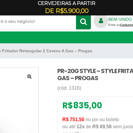
CERVEJEIRAS A PARTIR
Veja onde estamos
DE R$5.900,00
BEM-VINDO 
Entre ou
Cadastre
le Fritador Retangular 2 Cestos A Gas – Progas
TRICO
FORNO REFRATÁRIO
S
RALADOR DE QUEIJO
ADORES
PR-20G STYLE – STYLE FRI
E CREPE
GAS – PROGAS
GELADEIRA COMERCIAL
🔍
PANELA DE ARROZ
(cód. 1316)
ILICONE
PANELA DE FERRO
DONDA
REFRESQUEIRA
R$
835,00
RBO
R$ 751,50
no pix ou boleto
ou até
12x
de
R$ 69,58
sem juro