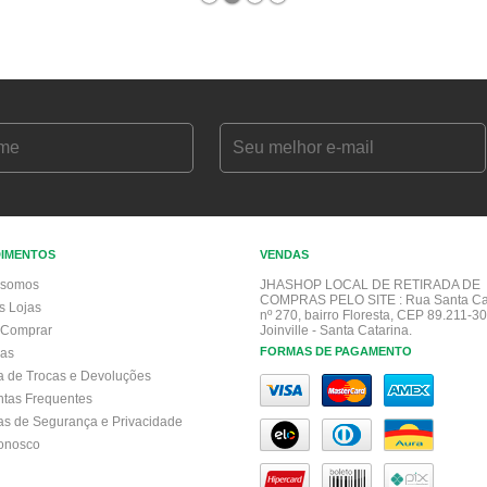
1
2
3
4
DIMENTOS
VENDAS
somos
JHASHOP LOCAL DE RETIRADA DE
COMPRAS PELO SITE :
Rua Santa Ca
s Lojas
nº 270, bairro Floresta, CEP 89.211-30
Comprar
Joinville - Santa Catarina.
FORMAS DE PAGAMENTO
gas
ca de Trocas e Devoluções
ntas Frequentes
cas de Segurança e Privacidade
conosco