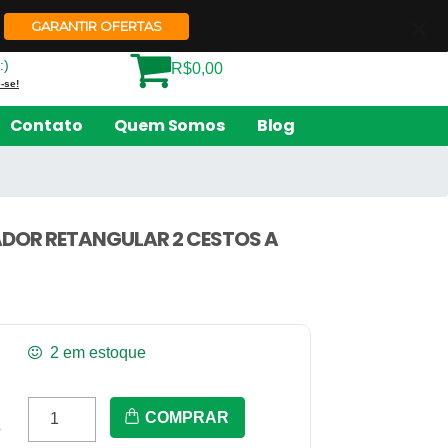
Quem Somos
Contato
GARANTIR OFERTAS
:)
R$0,00
-se!
Contato
Quem Somos
Blog
TADOR RETANGULAR 2 CESTOS A
2 em estoque
Pr-
COMPRAR
s
20G