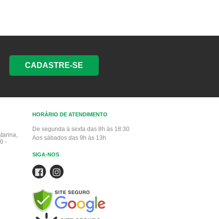
CADASTRE-SE
HORÁRIO DE ATENDIMENTO
De segunda à sexta das 8h às 18:30
tarina,
Aos sábados das 9h às 13h
0 -
SIGA-NOS