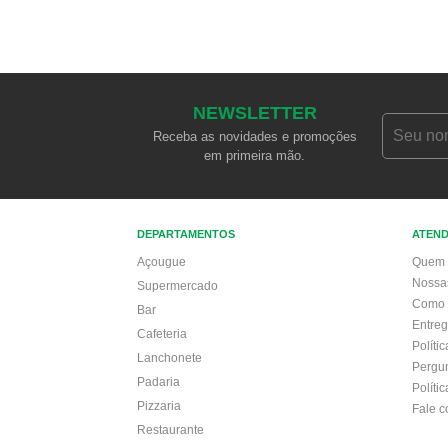
NEWSLETTER
Receba as novidades e promoções
em primeira mão.
DEPARTAMENTOS
ATEN
Açougue
Quem 
Nossa
Supermercado
Como 
Bar
Entre
Cafeteria
Políti
Lanchonete
Pergu
Padaria
Políti
Pizzaria
Fale 
Restaurante