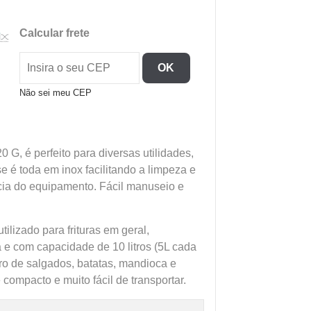
Style
-
Calcular frete
Style
Fritador
OK
Retangular
2
Não sei meu CEP
Cestos
A
Gas
 G, é perfeito para diversas utilidades,
-
se é toda em inox facilitando a limpeza e
Progas
ncia do equipamento. Fácil manuseio e
quantidade
tilizado para frituras em geral,
 e com capacidade de 10 litros (5L cada
aro de salgados, batatas, mandioca e
é compacto e muito fácil de transportar.