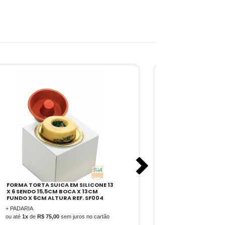
ASSADEIRA EM SILICONE MINI
PRP-5000 NEW 
BALLERINE QUADRADA 295X173MM
GAS
REF. SF002
+ PADARIA
+ PADARIA
ou até
12x
de
R$ 5
ou até
1x
de
R$ 45,00
sem juros no cartão
cartão