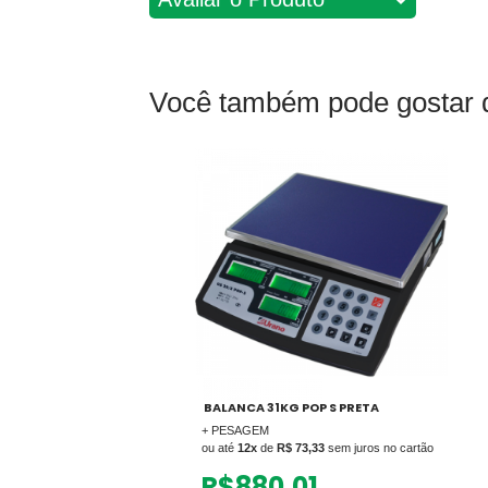
Você também pode gosta
BALANCA 31KG POP S PRETA
+ PESAGEM
ou até
12x
de
R$ 73,33
sem juros no cartão
R$
880,01