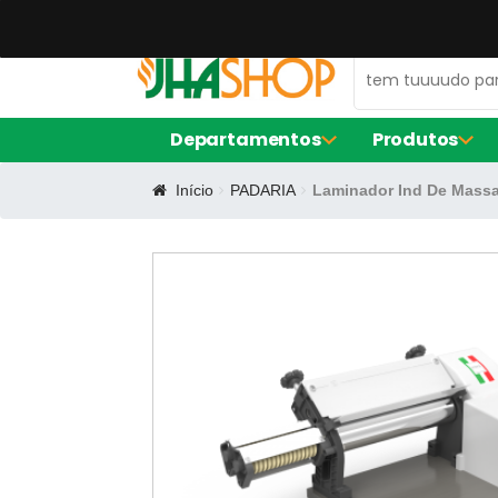
47 99672-0106
contato@jhaequipamentos.com.br
Departamentos
Produtos
Início
PADARIA
Laminador Ind De Mass
AMACIADOR DE CARNE
FORNO ELÉ
EXPOSITOR DE AÇOUGUE
FRITADORE
LIQUIDIFIC
MÁQUINA D
BALCÃO DE SERVIÇO
FORMA DE S
CERVEJEIRA
FORMA RE
FORMINHAS
FORNO TU
CAFETEIRAS