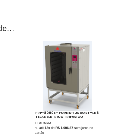
r de
PRP-8000E – FORNO TURBO STYLE 8
TELAS ELETRICO TRIFASICO
+ PADARIA
ou até
12x
de
R$ 1.096,67
sem juros no
cartão