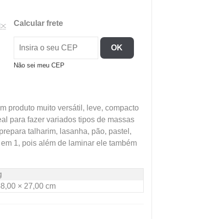
De
Massas
Calcular frete
28
Cm
OK
C/
Cortador
Não sei meu CEP
220V
Carenagem
De
produto muito versátil, leve, compacto
Abs
Ideal para fazer variados tipos de massas
Branca
prepara talharim, lasanha, pão, pastel,
Branco
 em 1, pois além de laminar ele também
Cromado
quantidade
g
48,00 × 27,00 cm