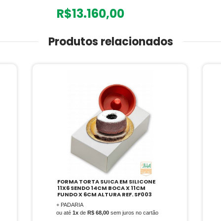
R$
13.160,00
Produtos relacionados
FORMA TORTA SUICA EM SILICONE 13
X 6 SENDO 15,5CM BOCA X 13CM
FUNDO X 6CM ALTURA REF. SF004
+ PADARIA
ou até
1x
de
R$ 75,00
sem juros no cartão