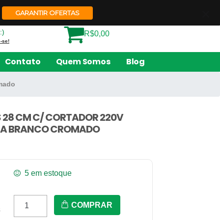
Quem Somos
Contato
GARANTIR OFERTAS
:)
R$0,00
-se!
Contato
Quem Somos
Blog
omado
 28 CM C/ CORTADOR 220V
CA BRANCO CROMADO
5 em estoque
Laminador
COMPRAR
s
Ind