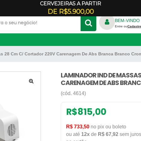
CERVEJEIRAS A PARTIR
Veja onde estamos
DE R$5.900,00
BEM-VINDO 
Entre ou
Cadastre
as 28 Cm C/ Cortador 220V Carenagem De Abs Branca Branco Cr
TRICO
FORNO REFRATÁRIO
S
RALADOR DE QUEIJO
ADORES
LAMINADOR IND DE MASSAS
E CREPE
CARENAGEM DE ABS BRAN
GELADEIRA COMERCIAL
🔍
PANELA DE ARROZ
(cód. 4614)
ILICONE
PANELA DE FERRO
DONDA
REFRESQUEIRA
R$
815,00
RBO
R$ 733,50
no pix ou boleto
ou até
12x
de
R$ 67,92
sem juro