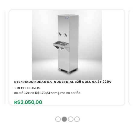
KIT OPCIONAL MOEDOR CARNE AELI-720
+ AÇOUGUE
ou até
10x
de
R$ 54,77
sem juros no cartão
R$
547,66
1
2
3
4