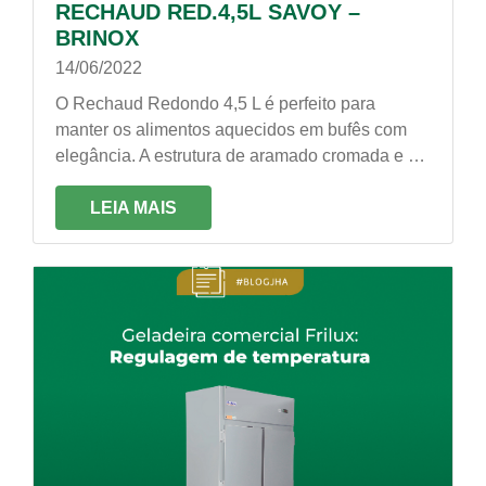
RECHAUD RED.4,5L SAVOY –
BRINOX
14/06/2022
O Rechaud Redondo 4,5 L é perfeito para
manter os alimentos aquecidos em bufês com
elegância. A estrutura de aramado cromada e a
caçarola em aço inox garantem o charme do
rechaud, perfeito para restaurantes, refeitórios e
LEIA MAIS
hotéis.