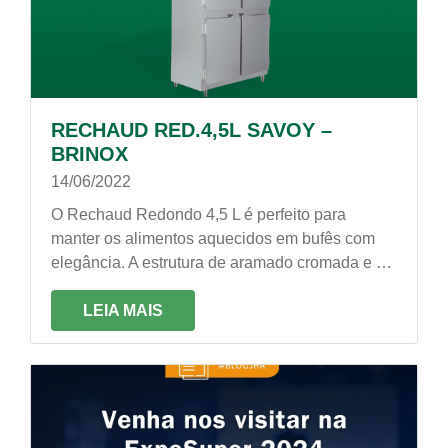
RECHAUD RED.4,5L SAVOY –
BRINOX
14/06/2022
O Rechaud Redondo 4,5 L é perfeito para
manter os alimentos aquecidos em bufês com
elegância. A estrutura de aramado cromada e a
caçarola em aço inox garantem o charme do
rechaud, perfeito para restaurantes, refeitórios e
LEIA MAIS
hotéis.