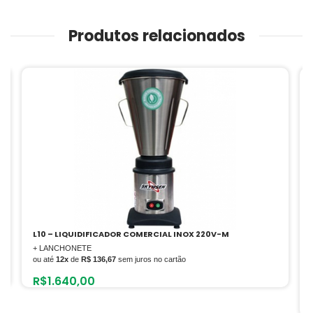
Produtos relacionados
 INOX 220V-M
PR-2008E – FRY FRITTER A/O
+ LANCHONETE
tão
Avaliação
ou até
12x
de
R$ 312,50
sem juros no cartão
5.00
de 5
R$
3.750,00