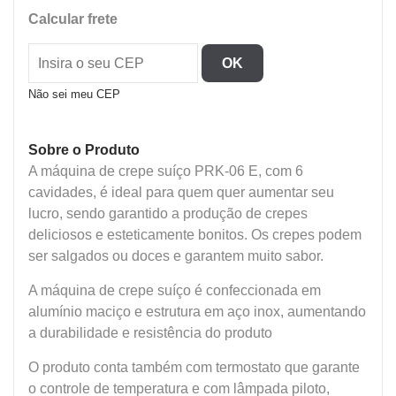
-
Calcular frete
Prensa
Elétrica
OK
De
Crepes
Não sei meu CEP
Suíço
06
Sobre o Produto
Cavidades
A máquina de crepe suíço PRK-06 E, com 6
quantidade
cavidades, é ideal para quem quer aumentar seu
lucro, sendo garantido a produção de crepes
deliciosos e esteticamente bonitos. Os crepes podem
ser salgados ou doces e garantem muito sabor.
A máquina de crepe suíço é confeccionada em
alumínio maciço e estrutura em aço inox, aumentando
a durabilidade e resistência do produto
O produto conta também com termostato que garante
o controle de temperatura e com lâmpada piloto,