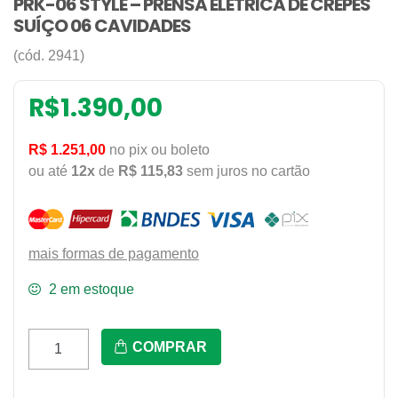
PRK-06 STYLE – PRENSA ELÉTRICA DE CREPES
SUÍÇO 06 CAVIDADES
(cód. 2941)
R$
1.390,00
R$ 1.251,00
no pix ou boleto
ou até
12x
de
R$ 115,83
sem juros no cartão
mais formas de pagamento
2 em estoque
Prk-
COMPRAR
06
Style