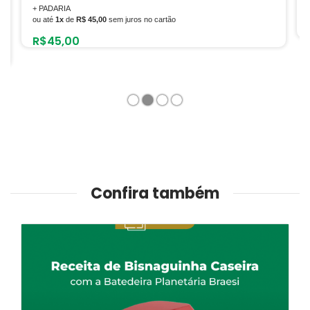
ou até
12x
de
R$ 486,08
sem juros no cartão
R$
5.832,94
1
2
3
4
Confira também