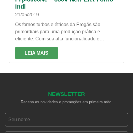
Indl
21/05/2019
Os fornos turbos elétricos da Progás são
primordiais para uma produção prática e
eficiente. Com sua alta funcionalidade e
potência, produz fornadas rápidas e com um
processo uniforme de cocção!
LEIA MAIS
NEWSLETTER
Receba as novidades e promoções em primeira mão.