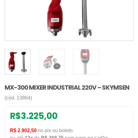
MX-300 MIXER INDUSTRIAL 220V – SKYMSEN
(cód. 13864)
R$
3.225,00
R$ 2.902,50
no pix ou boleto
ou até
12x
de
R$ 268,75
sem juros no cartão