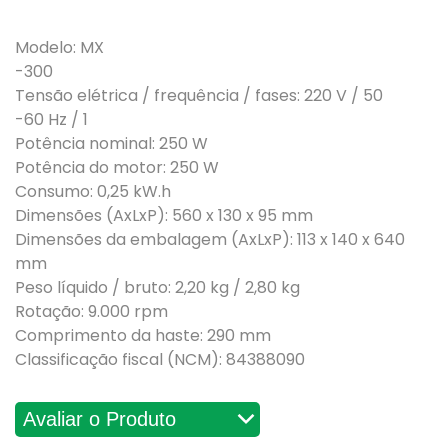
Modelo:
MX
-300
Tensão elétrica / frequência / fases: 220
V / 50
-60 Hz / 1
Potência nominal:
250 W
Potência do motor:
250 W
Consumo:
0,25 kW.h
Dimensões (AxLxP):
560 x 130 x 95 mm
Dimensões da embalagem (AxLxP):
113 x 140 x 640
mm
Peso líquido / bruto:
2,20 kg / 2,80 kg
Rotação:
9.000 rpm
Comprimento da haste:
290 mm
Classificação fiscal (NCM):
84388090
Avaliações