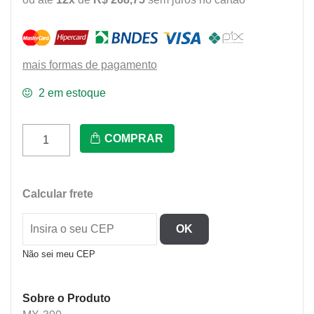
mais formas de pagamento
2 em estoque
Mx-
COMPRAR
300
Mixer
Industrial
Calcular frete
220V
-
OK
Skymsen
quantidade
Não sei meu CEP
Sobre o Produto