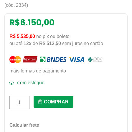
(cód. 2334)
R$
6.150,00
R$ 5.535,00
no pix ou boleto
ou até
12x
de
R$ 512,50
sem juros no cartão
mais formas de pagamento
7 em estoque
Mb-
COMPRAR
35/1
-
Modeladora
Calcular frete
De