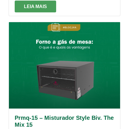
e tacho em alumínio fundido sendo assim mais
LEIA MAIS
resistente. Com pás removíveis em polipropileno
contando também com raspadores reguláveis
conforme o tipo de produção.
Prmq-15 – Misturador Style Biv. The
Mix 15