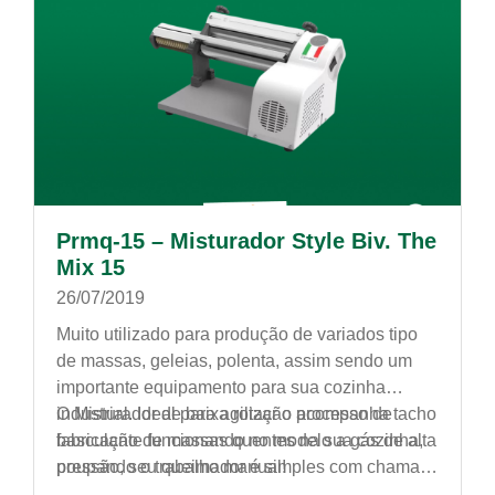
Prmq-15 – Misturador Style Biv. The
Mix 15
26/07/2019
Muito utilizado para produção de variados tipo
de massas, geleias, polenta, assim sendo um
importante equipamento para sua cozinha
industrial. Ideal para agilizar o processo de
O Misturador de baixa rotação acompanha tacho
fabricação de massas quentes na sua cozinha,
basculante funcionando no modelo a gás de alta
poupando o trabalho manual!
pressão, seu queimador é simples com chama
dupla, sua estrutura é tubular com pintura epóxi