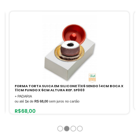
X
PRP-8000ST G2 – FORNO TURBO 8 TELAS A GAS
+ PADARIA
ou até
12x
de
R$ 1.082,50
sem juros no cartão
R$
12.990,00
1
2
3
4