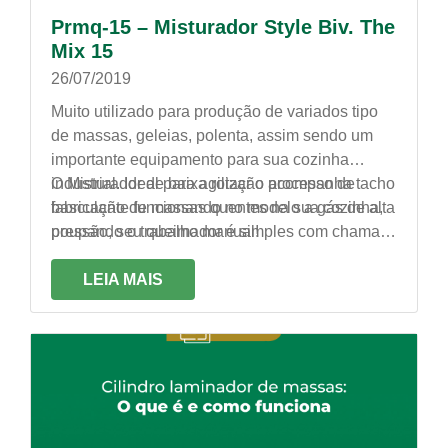
Prmq-15 – Misturador Style Biv. The
Mix 15
26/07/2019
Muito utilizado para produção de variados tipo
de massas, geleias, polenta, assim sendo um
importante equipamento para sua cozinha
industrial. Ideal para agilizar o processo de
O Misturador de baixa rotação acompanha tacho
fabricação de massas quentes na sua cozinha,
basculante funcionando no modelo a gás de alta
poupando o trabalho manual!
pressão, seu queimador é simples com chama
dupla, sua estrutura é tubular com pintura epóxi
e tacho em alumínio fundido sendo assim mais
LEIA MAIS
resistente. Com pás removíveis em polipropileno
contando também com raspadores reguláveis
conforme o tipo de produção.