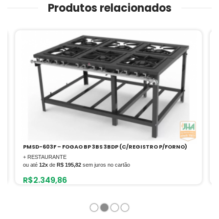
Produtos relacionados
PMSD-603F – FOGAO BP 3BS 3BDP (C/REGISTRO P/FORNO)
+ RESTAURANTE
ou até
12x
de
R$ 195,82
sem juros no cartão
R$
2.349,86
1
2
3
4