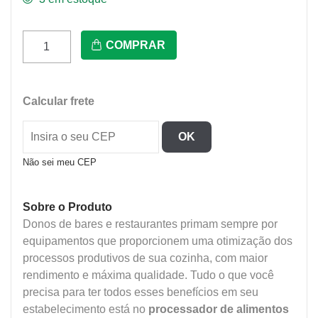
Pa-
COMPRAR
7
Pro
-
Calcular frete
Processador
De
OK
Alimentos
C/7
Não sei meu CEP
Discos
Diametro
Sobre o Produto
203Mm
Donos de bares e restaurantes primam sempre por
quantidade
equipamentos que proporcionem uma otimização dos
processos produtivos de sua cozinha, com maior
rendimento e máxima qualidade. Tudo o que você
precisa para ter todos esses benefícios em seu
estabelecimento está no
processador de alimentos