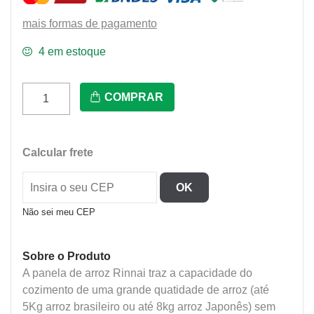
mais formas de pagamento
4 em estoque
Panela
COMPRAR
De
Arroz
A
Calcular frete
Gás
Glp
OK
Rr-
50A
Não sei meu CEP
Rinnai
quantidade
Sobre o Produto
A panela de arroz Rinnai traz a capacidade do
cozimento de uma grande quatidade de arroz (até
5Kg arroz brasileiro ou até 8kg arroz Japonês) sem