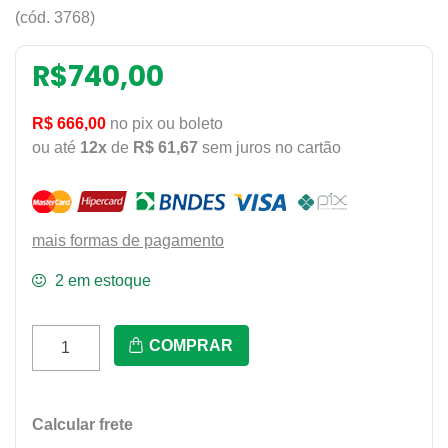
(cód. 3768)
R$
740,00
R$ 666,00
no pix ou boleto
ou até
12x
de
R$ 61,67
sem juros no cartão
mais formas de pagamento
2 em estoque
Sp350g2
COMPRAR
-
Seladora
De
Calcular frete
Pedal