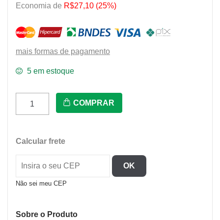
Economia de
R$27,10 (25%)
mais formas de pagamento
5 em estoque
Super
COMPRAR
Mixer
Agratto
Com
Calcular frete
Copo
Mxv
OK
02
220V
Não sei meu CEP
200W
quantidade
Sobre o Produto