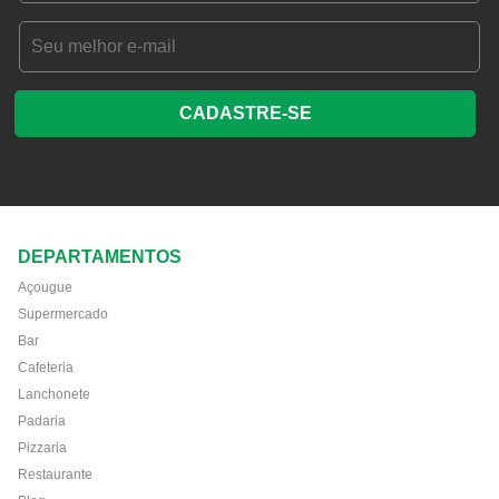
CADASTRE-SE
DEPARTAMENTOS
Açougue
Supermercado
Bar
Cafeteria
Lanchonete
Padaria
Pizzaria
Restaurante