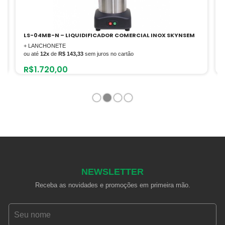
LS-04MB-N – LIQUIDIFICADOR COMERCIAL INOX SKYNSEM
+ LANCHONETE
ou até
12x
de
R$ 143,33
sem juros no cartão
R$
1.720,00
1
2
3
4
NEWSLETTER
Receba as novidades e promoções em primeira mão.