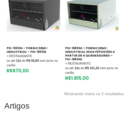
FSI-500N – FORNO SEMI-
FSI-680NI – FORNO SEMI-
INDUSTRIAL – FSI-500N
INDUSTRIAL INOX P/FOGÕES A
PARTIR DE 4 QUEIMADORES –
+ RESTAURANTE
FSI-680NI
ou até
12x
de
R$ 55,83
sem juros no
+ RESTAURANTE
cartão
ou até
12x
de
R$ 151,25
sem juros no
R$
670,00
cartão
R$
1.815,00
Mostrando todos os 2 resultados
Artigos