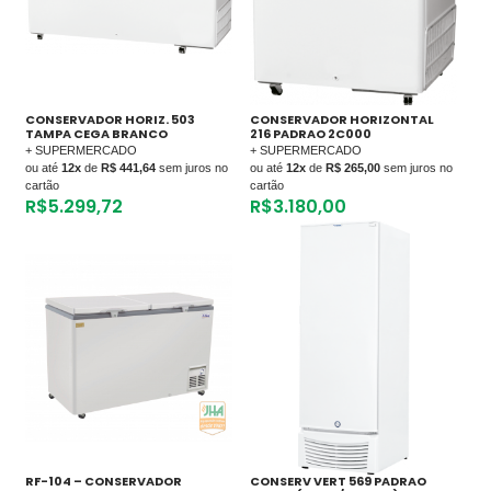
CONSERVADOR HORIZ. 503
CONSERVADOR HORIZONTAL
TAMPA CEGA BRANCO
216 PADRAO 2C000
+ SUPERMERCADO
+ SUPERMERCADO
ou até
12x
de
R$ 441,64
sem juros no
ou até
12x
de
R$ 265,00
sem juros no
cartão
cartão
R$
5.299,72
R$
3.180,00
RF-104 – CONSERVADOR
CONSERV VERT 569 PADRAO