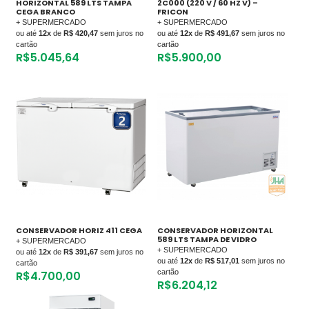
HORIZONTAL 589 LTS TAMPA
2C000 (220 V / 60 HZ V) –
CEGA BRANCO
FRICON
+ SUPERMERCADO
+ SUPERMERCADO
ou até
12x
de
R$ 420,47
sem juros no
ou até
12x
de
R$ 491,67
sem juros no
cartão
cartão
R$
5.045,64
R$
5.900,00
CONSERVADOR HORIZ 411 CEGA
CONSERVADOR HORIZONTAL
589 LTS TAMPA DE VIDRO
+ SUPERMERCADO
+ SUPERMERCADO
ou até
12x
de
R$ 391,67
sem juros no
ou até
12x
de
R$ 517,01
sem juros no
cartão
cartão
R$
4.700,00
R$
6.204,12