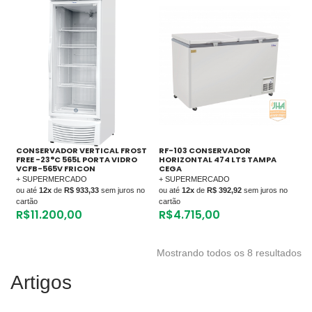
CONSERVADOR VERTICAL FROST
RF-103 CONSERVADOR
FREE -23°C 565L PORTA VIDRO
HORIZONTAL 474 LTS TAMPA
VCFB-565V FRICON
CEGA
+ SUPERMERCADO
+ SUPERMERCADO
ou até
12x
de
R$ 933,33
sem juros no
ou até
12x
de
R$ 392,92
sem juros no
cartão
cartão
R$
11.200,00
R$
4.715,00
Mostrando todos os 8 resultados
Artigos