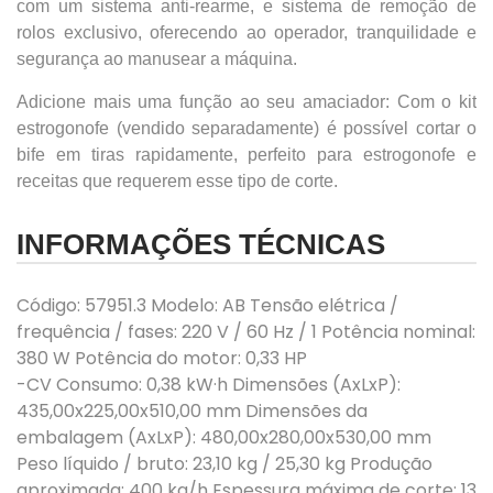
com um sistema anti-rearme, e sistema de remoção de
rolos exclusivo, oferecendo ao operador, tranquilidade e
segurança ao manusear a máquina.
Adicione mais uma função ao seu amaciador: Com o kit
estrogonofe (vendido separadamente) é possível cortar o
bife em tiras rapidamente, perfeito para estrogonofe e
receitas que requerem esse tipo de corte.
INFORMAÇÕES TÉCNICAS
Código: 57951.3 Modelo: AB Tensão elétrica /
frequência / fases: 220 V / 60 Hz / 1 Potência nominal:
380 W Potência do motor: 0,33 HP
-CV Consumo: 0,38 kW·h Dimensões (AxLxP):
435,00x225,00x510,00 mm Dimensões da
embalagem (AxLxP): 480,00x280,00x530,00 mm
Peso líquido / bruto: 23,10 kg / 25,30 kg Produção
aproximada: 400 kg/h Espessura máxima de corte: 13