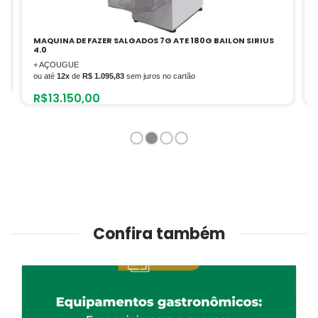
S
MOEDOR E EXTRUSOR STANG 1/3 CV 60HZ 220V CARENAGEM
DE ABS BRANCA
+ AÇOUGUE
ou até
12x
de
R$ 120,83
sem juros no cartão
R$
1.450,00
1
2
3
4
Confira também