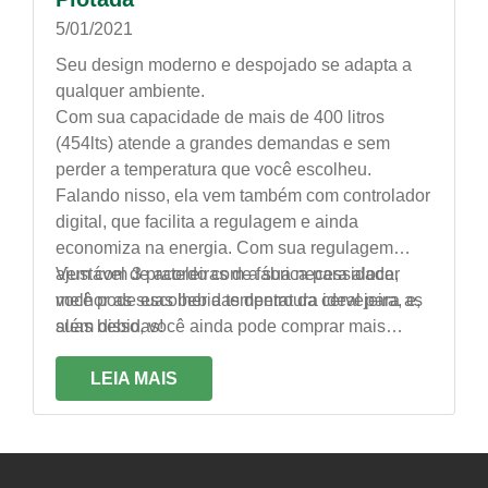
5/01/2021
Seu design moderno e despojado se adapta a
qualquer ambiente.
Com sua capacidade de mais de 400 litros
(454lts) atende a grandes demandas e sem
perder a temperatura que você escolheu.
Falando nisso, ela vem também com controlador
digital, que facilita a regulagem e ainda
economiza na energia. Com sua regulagem
ajustável de acordo com a sua necessidade,
Vem com 3 prateleiras de fábrica para alocar
você pode escolher a temperatura ideal para as
melhor as suas bebidas dentro da cervejeira, e,
suas bebidas!
além disso, você ainda pode comprar mais
prateleiras individualmente, caso sinta
necessidade.
LEIA MAIS