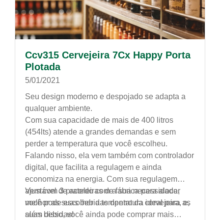
Ccv315 Cervejeira 7Cx Happy Porta
Plotada
5/01/2021
Seu design moderno e despojado se adapta a
qualquer ambiente.
Com sua capacidade de mais de 400 litros
(454lts) atende a grandes demandas e sem
perder a temperatura que você escolheu.
Falando nisso, ela vem também com controlador
digital, que facilita a regulagem e ainda
economiza na energia. Com sua regulagem
ajustável de acordo com a sua necessidade,
Vem com 3 prateleiras de fábrica para alocar
você pode escolher a temperatura ideal para as
melhor as suas bebidas dentro da cervejeira, e,
suas bebidas!
além disso, você ainda pode comprar mais