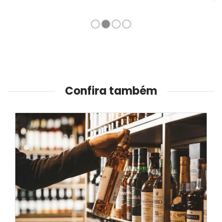
1
2
3
4
Confira também