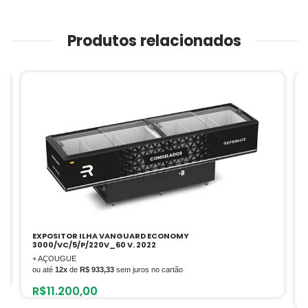
Produtos relacionados
VRS16 – REFRIGERADOR VISA COOLER 454 LITROS – 220V –
FULL BLACK
+ BAR
ou até
12x
de
R$ 491,67
sem juros no cartão
de
R$
6.650,00
por
R$
5.900,00