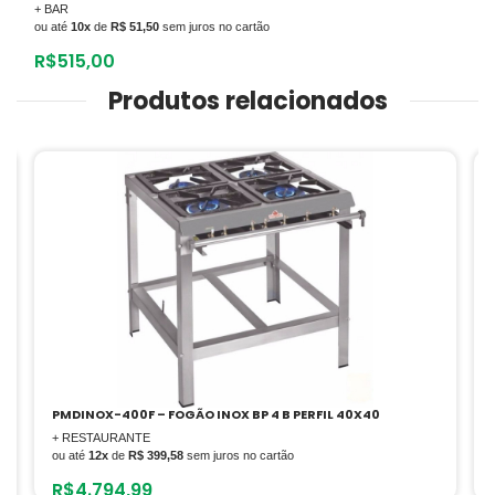
+ BAR
ou até
10x
de
R$ 51,50
sem juros no cartão
R$
515,00
Produtos relacionados
PMSD-42 G2 FOGAO BP 2 BS100 2 BD150
+ COZINHA INDUSTRIAL
ou até
12x
de
R$ 158,20
sem juros no cartão
R$
1.898,42