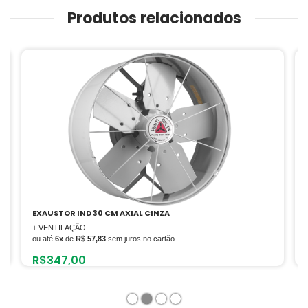
Produtos relacionados
EXAUSTOR IND 30 CM AXIAL CINZA
+ VENTILAÇÃO
ou até
6x
de
R$ 57,83
sem juros no cartão
R$
347,00
1
2
3
4