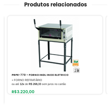
Produtos relacionados
PRP-004 VM – FORNO TURBO FAST OVEN ELET VERMELHO
+ PADARIA
ou até
12x
de
R$ 224,17
sem juros no cartão
R$
2.690,00