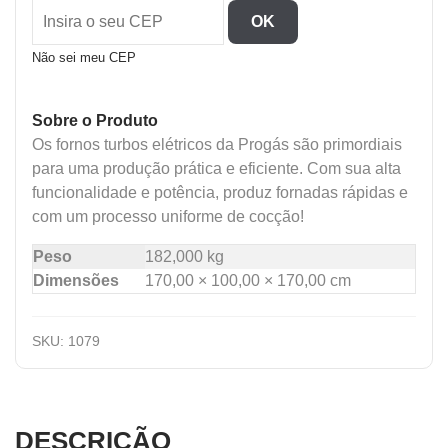
Elet
OK
Forno
Indl
Não sei meu CEP
quantidade
Sobre o Produto
Os fornos turbos elétricos da Progás são primordiais
para uma produção prática e eficiente. Com sua alta
funcionalidade e potência, produz fornadas rápidas e
com um processo uniforme de cocção!
Peso
182,000 kg
Dimensões
170,00 × 100,00 × 170,00 cm
SKU:
1079
DESCRIÇÃO