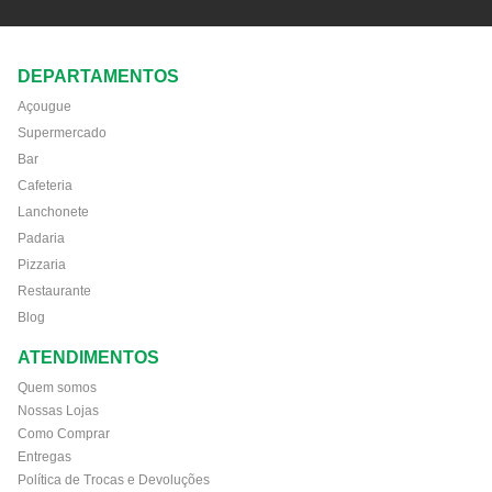
DEPARTAMENTOS
Açougue
Supermercado
Bar
Cafeteria
Lanchonete
Padaria
Pizzaria
Restaurante
Blog
ATENDIMENTOS
Quem somos
Nossas Lojas
Como Comprar
Entregas
Política de Trocas e Devoluções