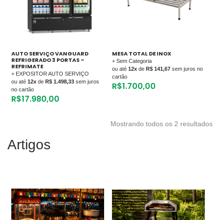
AUTO SERVIÇO VANGUARD
MESA TOTAL DE INOX
REFRIGERADO 3 PORTAS –
+ Sem Categoria
REFRIMATE
ou até
12x
de
R$ 141,67
sem juros no
+ EXPOSITOR AUTO SERVIÇO
cartão
ou até
12x
de
R$ 1.498,33
sem juros
R$
1.700,00
no cartão
R$
17.980,00
Mostrando todos os 2 resultados
Artigos