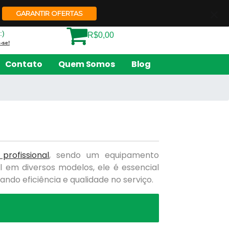
Quem Somos
Contato
GARANTIR OFERTAS
:)
R$0,00
-se!
Contato
Quem Somos
Blog
profissional
, sendo um equipamento
l em diversos modelos, ele é essencial
ndo eficiência e qualidade no serviço.