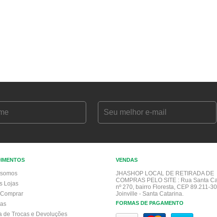
DIMENTOS
VENDAS
somos
JHASHOP LOCAL DE RETIRADA DE
COMPRAS PELO SITE :
Rua Santa Ca
s Lojas
nº 270, bairro Floresta, CEP 89.211-30
Comprar
Joinville - Santa Catarina.
FORMAS DE PAGAMENTO
gas
ca de Trocas e Devoluções