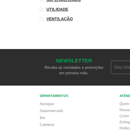
UTILIDADE
VENTILAÇÃO
NEWSLETTER
Receba as novidades e promoções
em primeira mão.
DEPARTAMENTOS
ATEN
Açougue
Quem 
Nossa
Supermercado
Como 
Bar
Entre
Cafeteria
Políti