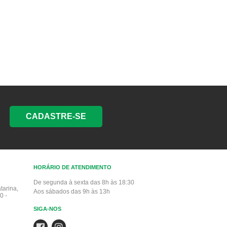
CADASTRE-SE
HORÁRIO DE ATENDIMENTO
De segunda à sexta das 8h às 18:30
tarina,
Aos sábados das 9h às 13h
0 -
SIGA-NOS