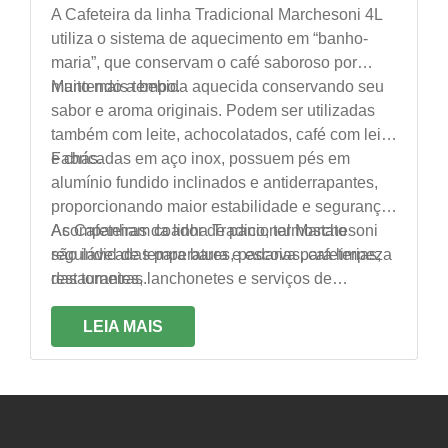
A Cafeteira da linha Tradicional Marchesoni 4L
utiliza o sistema de aquecimento em “banho-
maria”, que conservam o café saboroso por
muito mais tempo.
Mantendo a bebida aquecida conservando seu
sabor e aroma originais. Podem ser utilizadas
também com leite, achocolatados, café com leite
e chás.
Fabricadas em aço inox, possuem pés em
alumínio fundido inclinados e antiderrapantes,
proporcionando maior estabilidade e segurança.
Acompanham coador de pano, termostato
As Cafeteiras da linha Tradicional Marchesoni
regulável de temperatura e escova para limpeza
são indicadas para bares, padarias, cafeterias,
das torneiras.
restaurantes, lanchonetes e serviços de
alimentação em geral.
LEIA MAIS