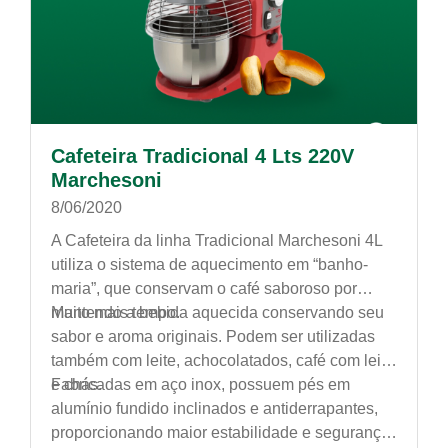
Cafeteira Tradicional 4 Lts 220V
Marchesoni
8/06/2020
A Cafeteira da linha Tradicional Marchesoni 4L
utiliza o sistema de aquecimento em “banho-
maria”, que conservam o café saboroso por
muito mais tempo.
Mantendo a bebida aquecida conservando seu
sabor e aroma originais. Podem ser utilizadas
também com leite, achocolatados, café com leite
e chás.
Fabricadas em aço inox, possuem pés em
alumínio fundido inclinados e antiderrapantes,
proporcionando maior estabilidade e segurança.