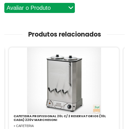
Avaliações
Produtos relacionados
RECHAUD REDONDO BRINOX SAVOY 7 LITROS
+ RECHAUD
ou até
11x
de
R$ 54,09
sem juros no cartão