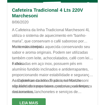
Cafeteira Tradicional 4 Lts 220V
Marchesoni
8/06/2020
A Cafeteira da linha Tradicional Marchesoni 4L
utiliza o sistema de aquecimento em “banho-
maria”, que conservam o café saboroso por
muito mais tempo.
Mantendo a bebida aquecida conservando seu
sabor e aroma originais. Podem ser utilizadas
também com leite, achocolatados, café com leite
e chás.
Fabricadas em aço inox, possuem pés em
alumínio fundido inclinados e antiderrapantes,
proporcionando maior estabilidade e segurança.
Acompanham coador de pano, termostato
As Cafeteiras da linha Tradicional Marchesoni
regulável de temperatura e escova para limpeza
são indicadas para bares, padarias, cafeterias,
das torneiras.
restaurantes, lanchonetes e serviços de
alimentação em geral.
LEIA MAIS