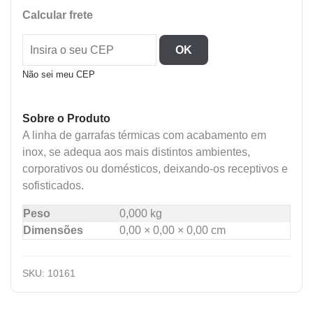
1,0L
Calcular frete
De
Pressao
OK
Inox
-
Não sei meu CEP
Ampola
Vidro
Sobre o Produto
quantidade
A linha de garrafas térmicas com acabamento em
inox, se adequa aos mais distintos ambientes,
corporativos ou domésticos, deixando-os receptivos e
sofisticados.
Peso
0,000 kg
Dimensões
0,00 × 0,00 × 0,00 cm
SKU:
10161