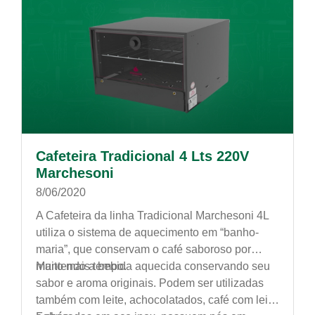
Cafeteira Tradicional 4 Lts 220V
Marchesoni
8/06/2020
A Cafeteira da linha Tradicional Marchesoni 4L
utiliza o sistema de aquecimento em “banho-
maria”, que conservam o café saboroso por
muito mais tempo.
Mantendo a bebida aquecida conservando seu
sabor e aroma originais. Podem ser utilizadas
também com leite, achocolatados, café com leite