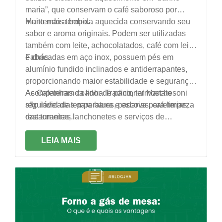
maria”, que conservam o café saboroso por
muito mais tempo.
Mantendo a bebida aquecida conservando seu
sabor e aroma originais. Podem ser utilizadas
também com leite, achocolatados, café com leite
e chás.
Fabricadas em aço inox, possuem pés em
alumínio fundido inclinados e antiderrapantes,
proporcionando maior estabilidade e segurança.
Acompanham coador de pano, termostato
As Cafeteiras da linha Tradicional Marchesoni
regulável de temperatura e escova para limpeza
são indicadas para bares, padarias, cafeterias,
das torneiras.
restaurantes, lanchonetes e serviços de
alimentação em geral.
LEIA MAIS