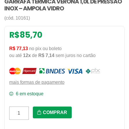
GARRAFA TERMICA VERONA 1,0L DE PRESSAO
INOX – AMPOLA VIDRO
(cód. 10161)
R$
85,70
R$ 77,13
no pix ou boleto
ou até
12x
de
R$ 7,14
sem juros no cartão
mais formas de pagamento
6 em estoque
Garrafa
COMPRAR
Termica
Verona