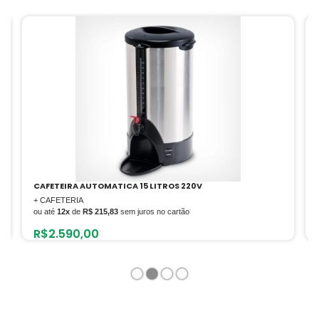
CAFETEIRA AUTOMATICA 6 LITROS 220V
+ CAFETERIA
ou até
12x
de
R$ 108,58
sem juros no cartão
R$
1.303,00
1
2
3
4