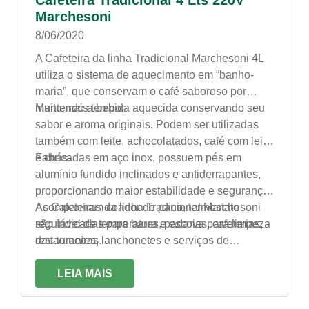
Cafeteira Tradicional 4 Lts 220V
Marchesoni
8/06/2020
A Cafeteira da linha Tradicional Marchesoni 4L
utiliza o sistema de aquecimento em “banho-
maria”, que conservam o café saboroso por
muito mais tempo.
Mantendo a bebida aquecida conservando seu
sabor e aroma originais. Podem ser utilizadas
também com leite, achocolatados, café com leite
e chás.
Fabricadas em aço inox, possuem pés em
alumínio fundido inclinados e antiderrapantes,
proporcionando maior estabilidade e segurança.
Acompanham coador de pano, termostato
As Cafeteiras da linha Tradicional Marchesoni
regulável de temperatura e escova para limpeza
são indicadas para bares, padarias, cafeterias,
das torneiras.
restaurantes, lanchonetes e serviços de
alimentação em geral.
LEIA MAIS